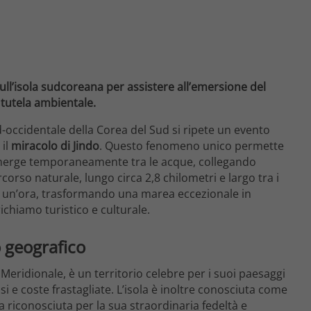
ll’isola sudcoreana per assistere all’emersione del
 tutela ambientale.
-occidentale della Corea del Sud si ripete un evento
 il
miracolo di Jindo
. Questo fenomeno unico permette
 emerge temporaneamente tra le acque, collegando
percorso naturale, lungo circa 2,8 chilometri e largo tra i
di un’ora, trasformando una marea eccezionale in
ichiamo turistico e culturale.
o geografico
la Meridionale, è un territorio celebre per i suoi paesaggi
si e coste frastagliate. L’isola è inoltre conosciuta come
a riconosciuta per la sua straordinaria fedeltà e