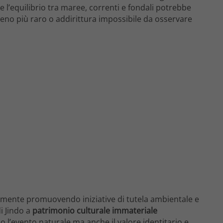
 l’equilibrio tra maree, correnti e fondali potrebbe
eno più raro o addirittura impossibile da osservare
vamente promuovendo iniziative di tutela ambientale e
i Jindo a
patrimonio culturale immateriale
lo l’evento naturale ma anche il valore identitario e