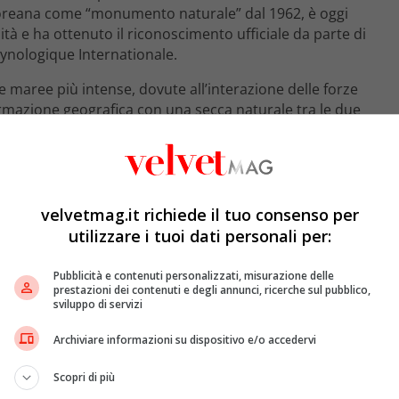
dcoreana come “monumento naturale” dal 1962, è oggi
ità e ha ottenuto il riconoscimento ufficiale da parte di
Cynologique Internationale.
e maree più intense, dovute all’interazione delle forze
formazione geografica con una secca naturale tra le due
 ponte di sabbia, che dura circa un’ora e offre ai
gamento unico tra terra e mare.
velvetmag.it richiede il tuo consenso per
utilizzare i tuoi dati personali per:
Pubblicità e contenuti personalizzati, misurazione delle
prestazioni dei contenuti e degli annunci, ricerche sul pubblico,
sviluppo di servizi
Archiviare informazioni su dispositivo e/o accedervi
Scopri di più