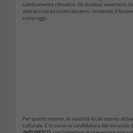
cambiamento climatico. Gli studiosi avvertono che
alterarsi nei prossimi decenni, rendendo il fenom
come oggi.
Per questo motivo, le autorità locali stanno atti
culturale. È in corso la candidatura del miracolo d
dell’UNESCO
, con l’obiettivo di preservare non so