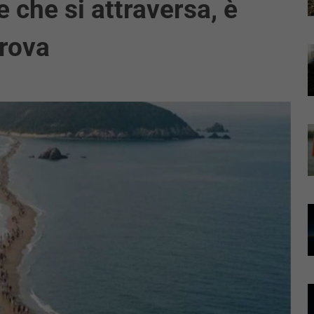
 che si attraversa, è
trova