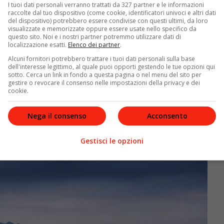
I tuoi dati personali verranno trattati da 327 partner e le informazioni
raccolte dal tuo dispositivo (come cookie, identificatori univoci e altri dati
del dispositivo) potrebbero essere condivise con questi ultimi, da loro
visualizzate e memorizzate oppure essere usate nello specifico da
 Jindo
è avvolto in una ricca tradizione popolare. La
questo sito. Noi e i nostri partner potremmo utilizzare dati di
byong, che pregò il dio del mare dopo essere stata
localizzazione esatti.
Elenco dei partner
.
ri selvatiche. Il mare si aprì per consentirle di
Alcuni fornitori potrebbero trattare i tuoi dati personali sulla base
 spalle. La statua della nonna Bbyong, situata sulla
dell'interesse legittimo, al quale puoi opporti gestendo le tue opzioni qui
sotto. Cerca un link in fondo a questa pagina o nel menu del sito per
fede, fulcro del Jindo Sea Parting Festival.
gestire o revocare il consenso nelle impostazioni della privacy e dei
cookie.
Nega il consenso
Acconsento
Gestisci le opzioni