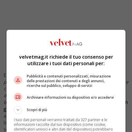
velvetmag.it richiede il tuo consenso per
utilizzare i tuoi dati personali per:
E ancora:
“Lì la incontrai dal vivo, mi piacque subito
Pubblicità e contenuti personalizzati, misurazione
delle prestazioni dei contenuti e degli annunci,
perché era solare e frizzante. Così le scrissi una lettera e
ricerche sul pubblico, sviluppo di servizi
chiesi a Lamberto Sposini, che conoscevamo entrambi,
di fare da messaggero. Lei la lesse e poi mi fece una
Archiviare informazioni su dispositivo e/o accedervi
bellissima telefonata”.
Il matrimonio è stato celebrato in
gran segreto sull’isola di Capri,
in una cerimonia intima
Scopri di più
alla presenza delle rispettive famiglie e di pochi amici,
I tuoi dati personali verranno trattati da 327 partner e le
lontano dai paparazzi e dalle attenzioni mediatiche. Da
informazioni raccolte dal tuo dispositivo (come cookie,
segnalare che Brera ha avuto un precedente
identificatori univoci e altri dati del dispositivo) potrebbero