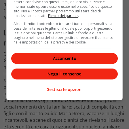
essere condivise con questi ultimi, da loro visualizzate e
matrimonio, dal quale sono nati due figli, Roberto e
memorizzate oppure essere usate nello specifico da questo
Costanza, che dopo aver vissuto a Londra sono tornati
sito. Noi e i nostri partner potremmo utilizzare dati di
localizzazione esatti.
Elenco dei partner
.
a vivere in Italia.
Alcuni fornitori potrebbero trattare i tuoi dati personali sulla
base dell'interesse legittimo, al quale puoi opporti gestendo
La famiglia di Caterina Balivo: un
le tue opzioni qui sotto. Cerca un link in fondo a questa
pagina o nel menu del sito per gestire o revocare il consenso
rifugio lontano dai riflettori
nelle impostazioni della privacy e dei cookie.
Caterina Balivo è mamma di due figli avuti con Brera:
Acconsento
Guido Alberto
, nato nel 2012, e
Cora
, venuta al mondo
nel 2017. La presentatrice ha sempre sottolineato
l’importanza di far crescere i propri figli in un ambiente
Nega il consenso
sereno e lontano dalla ribalta mediatica, riuscendo a
bilanciare con attenzione i suoi numerosi impegni
Gestisci le opzioni
professionali con il ruolo di mamma. Pur mantenendo
un profilo basso, ogni tanto condivide sui suoi profili
social momenti di vita familiare: scatti di complicità con i
figli e con il marito Guido Maria Brera, vacanze in luoghi
incantevoli, e scene di quotidianità che rivelano il calore
e la serenità che caratterizzano il suo nucleo familiare.