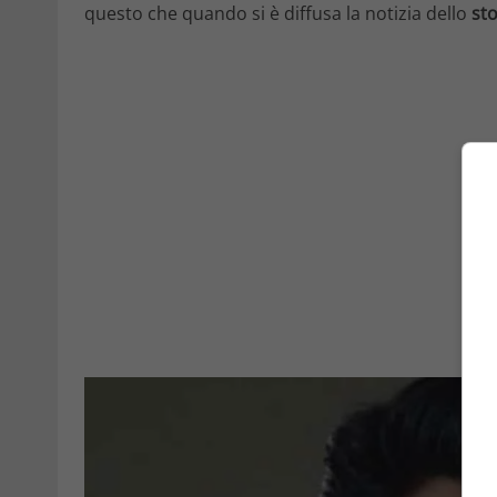
questo che quando si è diffusa la notizia dello
st