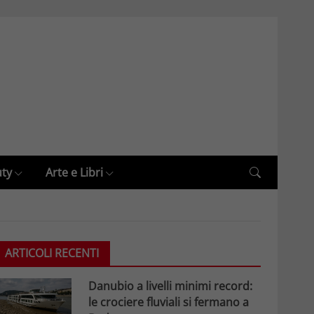
uty
Arte e Libri
ARTICOLI RECENTI
Danubio a livelli minimi record:
le crociere fluviali si fermano a