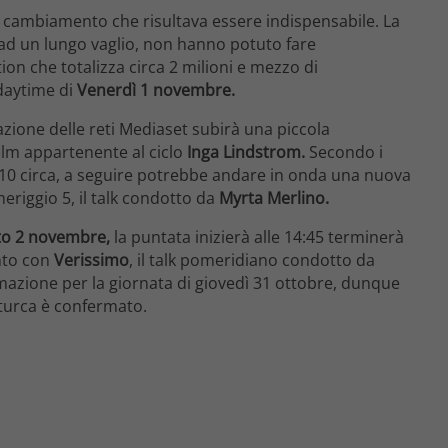
to cambiamento che risultava essere indispensabile. La
o ad un lungo vaglio, non hanno potuto fare
n che totalizza circa 2 milioni e mezzo di
daytime di
Venerdì 1 novembre.
azione delle reti Mediaset subirà una piccola
film appartenente al ciclo
Inga Lindstrom.
Secondo i
6:10 circa, a seguire potrebbe andare in onda una nuova
riggio 5, il talk condotto da
Myrta Merlino.
to 2 novembre,
la puntata inizierà alle 14:45 terminerà
nto con
Verissimo
, il talk pomeridiano condotto da
azione per la giornata di giovedì 31 ottobre, dunque
turca è confermato.