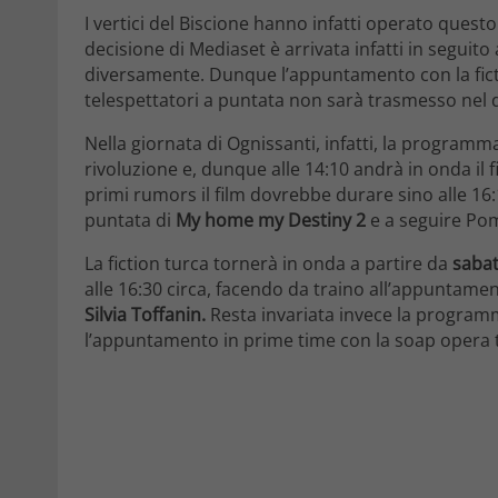
I vertici del Biscione hanno infatti operato ques
decisione di Mediaset è arrivata infatti in seguit
diversamente. Dunque l’appuntamento con la fictio
telespettatori a puntata non sarà trasmesso nel 
Nella giornata di Ognissanti, infatti, la programm
rivoluzione e, dunque alle 14:10 andrà in onda il 
primi rumors il film dovrebbe durare sino alle 1
puntata di
My home my Destiny 2
e a seguire Pome
La fiction turca tornerà in onda a partire da
saba
alle 16:30 circa, facendo da traino all’appuntame
Silvia Toffanin.
Resta invariata invece la programm
l’appuntamento in prime time con la soap opera 