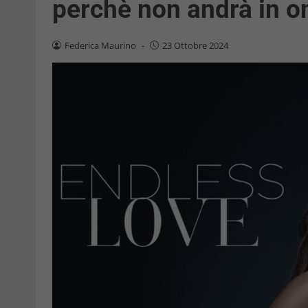
perchè non andrà in o
Federica Maurino
-
23 Ottobre 2024