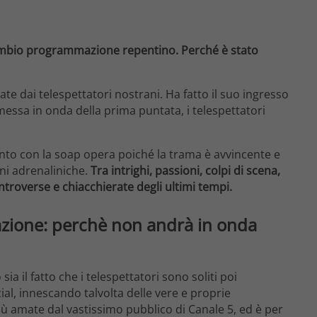
cambio programmazione repentino. Perché è stato
te dai telespettatori nostrani. Ha fatto il suo ingresso
messa in onda della prima puntata, i telespettatori
o con la soap opera poiché la trama è avvincente e
oni adrenaliniche.
Tra intrighi, passioni, colpi di scena,
ontroverse e chiacchierate degli ultimi tempi.
zione: perchè non andrà in onda
 il fatto che i telespettatori sono soliti poi
al, innescando talvolta delle vere e proprie
iù amate dal vastissimo pubblico di Canale 5, ed è per