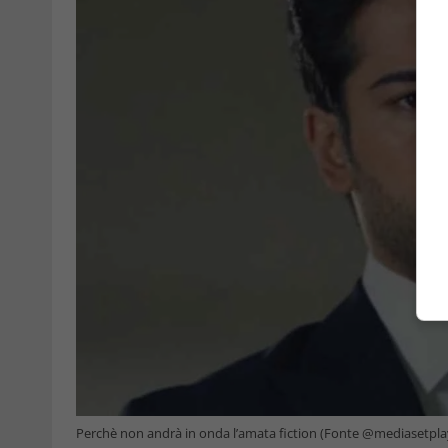
Perchè non andrà in onda l’amata fiction (Fonte @mediasetpla