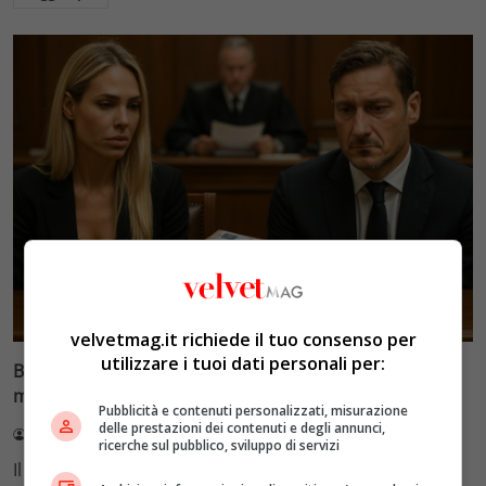
Glamour & Gossip
velvetmag.it richiede il tuo consenso per
utilizzare i tuoi dati personali per:
Blasi vs Totti: il giudice riduce l’assegno di
mantenimento a 10.900 euro
Pubblicità e contenuti personalizzati, misurazione
delle prestazioni dei contenuti e degli annunci,
Redazione VelvetMAG
4 Agosto 2026
ricerche sul pubblico, sviluppo di servizi
Il Tribunale di Roma ha fissato l'assegno di