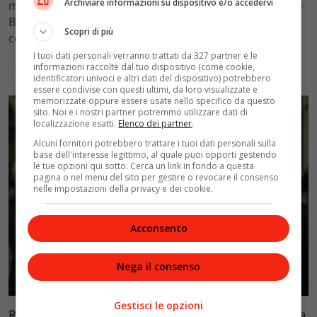
Archiviare informazioni su dispositivo e/o accedervi
mantenimento figli a 10.900 euro mensili nel caso Totti-
Blasi, respingendo la richiesta di 20mila euro della
Scopri di più
conduttrice.
I tuoi dati personali verranno trattati da 327 partner e le
informazioni raccolte dal tuo dispositivo (come cookie,
Leggi di più
identificatori univoci e altri dati del dispositivo) potrebbero
essere condivise con questi ultimi, da loro visualizzate e
memorizzate oppure essere usate nello specifico da questo
sito. Noi e i nostri partner potremmo utilizzare dati di
localizzazione esatti.
Elenco dei partner
.
Alcuni fornitori potrebbero trattare i tuoi dati personali sulla
base dell'interesse legittimo, al quale puoi opporti gestendo
le tue opzioni qui sotto. Cerca un link in fondo a questa
pagina o nel menu del sito per gestire o revocare il consenso
nelle impostazioni della privacy e dei cookie.
Acconsento
Nega il consenso
Politica
Gestisci le opzioni
Riconoscimento facciale, il governo accelera i poteri alla