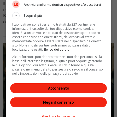
Il Tribunale di Roma ha fissato l'assegno di
Archiviare informazioni su dispositivo e/o accedervi
mantenimento figli a 10.900 euro mensili nel caso Totti-
Blasi, respingendo la richiesta di 20mila euro della
Scopri di più
conduttrice.
I tuoi dati personali verranno trattati da 327 partner e le
informazioni raccolte dal tuo dispositivo (come cookie,
Leggi di più
identificatori univoci e altri dati del dispositivo) potrebbero
essere condivise con questi ultimi, da loro visualizzate e
memorizzate oppure essere usate nello specifico da questo
sito. Noi e i nostri partner potremmo utilizzare dati di
localizzazione esatti.
Elenco dei partner
.
Alcuni fornitori potrebbero trattare i tuoi dati personali sulla
base dell'interesse legittimo, al quale puoi opporti gestendo
le tue opzioni qui sotto. Cerca un link in fondo a questa
pagina o nel menu del sito per gestire o revocare il consenso
nelle impostazioni della privacy e dei cookie.
Acconsento
Nega il consenso
Politica
Gestisci le opzioni