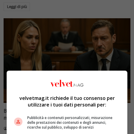
Leggi di più
Glamour & Gossip
velvetmag.it richiede il tuo consenso per
utilizzare i tuoi dati personali per:
Blasi vs Totti: il giudice riduce l’assegno di
mantenimento a 10.900 euro
Pubblicità e contenuti personalizzati, misurazione
delle prestazioni dei contenuti e degli annunci,
ricerche sul pubblico, sviluppo di servizi
Redazione VelvetMAG
4 Agosto 2026