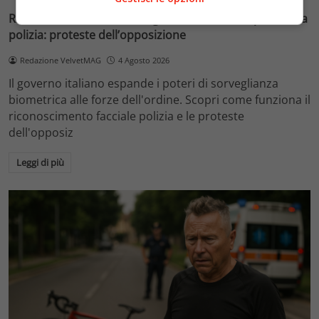
Riconoscimento facciale, il governo accelera i poteri alla
polizia: proteste dell’opposizione
Redazione VelvetMAG
4 Agosto 2026
Il governo italiano espande i poteri di sorveglianza
biometrica alle forze dell'ordine. Scopri come funziona il
riconoscimento facciale polizia e le proteste
dell'opposiz
Leggi di più