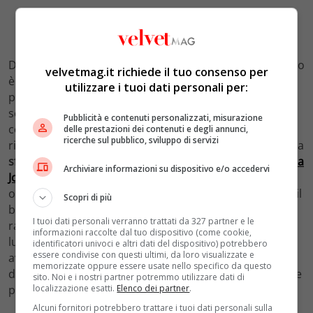
Dite addio ai capelli corvino: per Laura Pausini l’autunno
velvetmag.it richiede il tuo consenso per
è all’insegna del biondo platino. Il suo è un colore
utilizzare i tuoi dati personali per:
piuttosto noto agli appassionati di moda che hanno
seguito con attenzione le Fashion Week dedicate alle
Pubblicità e contenuti personalizzati, misurazione
collezioni autunnali. Anche Laura Pausini, però, non
delle prestazioni dei contenuti e degli annunci,
ricerche sul pubblico, sviluppo di servizi
rinuncia al contrasto e ravviva ad altezza radice con una
sfumatura castagna
. Poche settimane fa anche
Angelina
Archiviare informazioni su dispositivo e/o accedervi
Jolie
ha stupito la
Mostra del Cinema di Venezia 2024
optando per una sfumatura miele. Nel suo caso, però, il
Scopri di più
biondo gioca di riflessi e di sovrapposizioni. Un’idea
I tuoi dati personali verranno trattati da 327 partner e le
radiosa e luminosa, perfetta per giocare con le
informazioni raccolte dal tuo dispositivo (come cookie,
lunghezze e per illuminare il viso.
Beyoncé
, invece,
identificatori univoci e altri dati del dispositivo) potrebbero
essere condivise con questi ultimi, da loro visualizzate e
aveva rilanciato con un
biondo chantilly
, morbido e
memorizzate oppure essere usate nello specifico da questo
delicato che richiama un po’ il trend del giallo burro che
sito. Noi e i nostri partner potremmo utilizzare dati di
localizzazione esatti.
Elenco dei partner
.
piace tanto alla nail art.
Alcuni fornitori potrebbero trattare i tuoi dati personali sulla