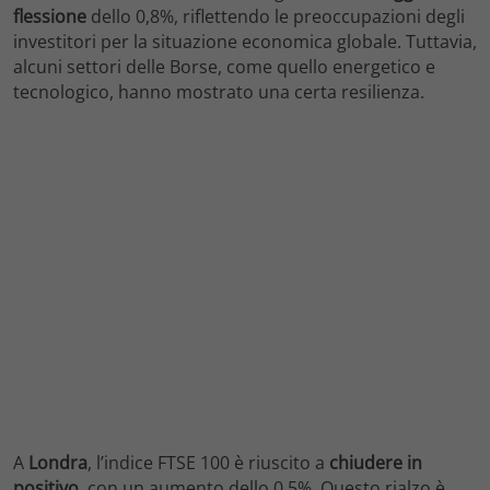
flessione
dello 0,8%, riflettendo le preoccupazioni degli
investitori per la situazione economica globale. Tuttavia,
alcuni settori delle Borse, come quello energetico e
tecnologico, hanno mostrato una certa resilienza.
A
Londra
, l’indice FTSE 100 è riuscito a
chiudere in
positivo
, con un aumento dello 0,5%. Questo rialzo è