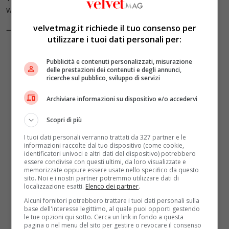
weird’ 🫡
pic.twitter.com/ad6NvCtoLW
velvetmag.it richiede il tuo consenso per
— NowThis Impact (@nowthisimpact)
August 6, 2024
utilizzare i tuoi dati personali per:
Pubblicità e contenuti personalizzati, misurazione
delle prestazioni dei contenuti e degli annunci,
ricerche sul pubblico, sviluppo di servizi
Archiviare informazioni su dispositivo e/o accedervi
Scopri di più
I tuoi dati personali verranno trattati da 327 partner e le
informazioni raccolte dal tuo dispositivo (come cookie,
identificatori univoci e altri dati del dispositivo) potrebbero
essere condivise con questi ultimi, da loro visualizzate e
memorizzate oppure essere usate nello specifico da questo
sito. Noi e i nostri partner potremmo utilizzare dati di
localizzazione esatti.
Elenco dei partner
.
Alcuni fornitori potrebbero trattare i tuoi dati personali sulla
base dell'interesse legittimo, al quale puoi opporti gestendo
le tue opzioni qui sotto. Cerca un link in fondo a questa
pagina o nel menu del sito per gestire o revocare il consenso