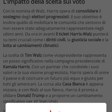
L’impatto della scelta sul voto
Con la nomina di Walz, Harris spera di
consolidare
il
sostegno
degli
elettori progressisti
. Il suo obiettivo è
inoltre quello di mobilitare le comunità che sentono di
non essere state adeguatamente rappresentate negli
ultimi anni. Da ora in avanti
il ticket Harris-Walz
punterà
su temi cruciali come i
diritti civili
, la
giustizia sociale
e la
lotta ai cambiamenti climatici
.
La scelta di
Tim Walz
come vicepresidente rappresenta
un passo significativo nella campagna presidenziale di
Kamala Harris
. Con un partner che condivide i suoi
valori e la sua visione progressista, Harris spera di unire
il paese e di costruire un futuro più equo e giusto per
tutti gli americani. La corsa alla
Casa Bianca
è appena
iniziata, e con Walz al suo fianco, Harris è pronta a
sfidare
Donald Trump
e a proporre un cambiamento
significativo per gli Stati Uniti.
VP pick Tim Walz, the man who brought us ‘MAGA is