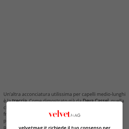
Un’altra acconciatura utilissima per capelli medio-lunghi
è la
treccia
. Come dimostrato già da
Deva Cassel
, quella
che detta tendenza questa estate è la treccia alla
francese ma rivisitata. Non deve necessariamente
partire dall’attaccatura dei capelli, ma anche da metà
per un effetto più morbido, messy, anche da spezzare
velvetmag.it richiede il tuo consenso per