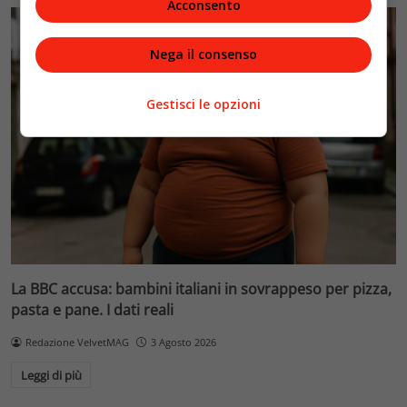
Acconsento
Nega il consenso
Gestisci le opzioni
La BBC accusa: bambini italiani in sovrappeso per pizza,
pasta e pane. I dati reali
Redazione VelvetMAG
3 Agosto 2026
Leggi di più