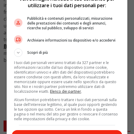
in due con una riga centrale (perfetta per chi ha la
utilizzare i tuoi dati personali per:
frangia). La treccia, poi, può anche diventare uno
chignon se fatta ben stretta, così da ridurre
Pubblicità e contenuti personalizzati, misurazione
delle prestazioni dei contenuti e degli annunci,
ulteriormente il peso sulla nuca e spalle. Infine un’altra
ricerche sul pubblico, sviluppo di servizi
acconciatura sperimentata già da
Ariana Grande
e che
torna a dettare tendenza questa estate è quella dei
Archiviare informazioni su dispositivo e/o accedervi
Bubble Braid
. Si tratta di una sorta di coda di cavallo,
Scopri di più
ma effetto bolle. Realizzarla è semplice, ma avrete
bisogno di capelli lunghi affinché riesca.
I tuoi dati personali verranno trattati da 327 partner e le
informazioni raccolte dal tuo dispositivo (come cookie,
identificatori univoci e altri dati del dispositivo) potrebbero
essere condivise con questi ultimi, da loro visualizzate e
memorizzate oppure essere usate nello specifico da questo
sito. Noi e i nostri partner potremmo utilizzare dati di
localizzazione esatti.
Elenco dei partner
.
Alcuni fornitori potrebbero trattare i tuoi dati personali sulla
base dell'interesse legittimo, al quale puoi opporti gestendo
le tue opzioni qui sotto. Cerca un link in fondo a questa
pagina o nel menu del sito per gestire o revocare il consenso
nelle impostazioni della privacy e dei cookie.
ARTICOLI CORRELATI