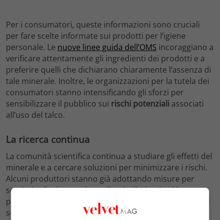
Per i consumatori, queste informazioni sono cruciali
per fare scelte informate sui prodotti per l’igiene
personale. Le
nuove linee guida dell’OMS
incoraggiano a
verificare attentamente gli ingredienti dei prodotti e a
preferire quelli che dichiarano chiaramente l’assenza di
tale minerale. Inoltre, le organizzazioni per la tutela dei
consumatori stanno intensificando gli sforzi per
sensibilizzare il pubblico sui
rischi potenziali
associati
all’uso del talco.
La ricerca continua
La comunità scientifica continua a studiare gli effetti del
minerale e a cercare soluzioni per minimizzare i rischi.
Alcuni produttori stanno già adottando misure per
sostituire il talco con ingredienti più sicuri nei loro
prodotti. La trasparenza e la
sicurezza degli ingredienti
sono diventati punti focali per il futuro del settore