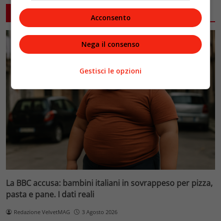
ARTICOLI CORRELATI
Acconsento
Nega il consenso
Gestisci le opzioni
La BBC accusa: bambini italiani in sovrappeso per pizza,
pasta e pane. I dati reali
Redazione VelvetMAG
3 Agosto 2026