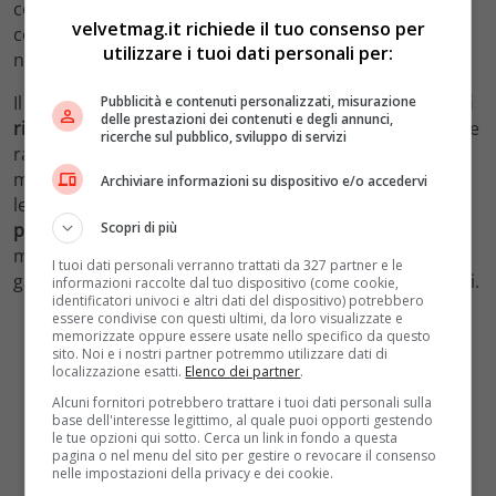
cosmetico, con una crescente domanda da parte dei
velvetmag.it richiede il tuo consenso per
consumatori di prodotti naturali e privi di sostanze
utilizzare i tuoi dati personali per:
nocive.
Il 2024 segna un punto di svolta nel
riconoscimento dei
Pubblicità e contenuti personalizzati, misurazione
delle prestazioni dei contenuti e degli annunci,
rischi
legati all’uso del talco. Le evidenze scientifiche e le
ricerche sul pubblico, sviluppo di servizi
raccomandazioni dell’OMS hanno portato a una
maggiore consapevolezza e a significative implicazioni
Archiviare informazioni su dispositivo e/o accedervi
legali e industriali. I consumatori sono invitati a
essere
Scopri di più
prudenti
e a scegliere prodotti sicuri per la loro salute,
mentre i produttori devono affrontare la sfida di
I tuoi dati personali verranno trattati da 327 partner e le
garantire la sicurezza e la trasparenza dei loro prodotti.
informazioni raccolte dal tuo dispositivo (come cookie,
identificatori univoci e altri dati del dispositivo) potrebbero
essere condivise con questi ultimi, da loro visualizzate e
memorizzate oppure essere usate nello specifico da questo
sito. Noi e i nostri partner potremmo utilizzare dati di
localizzazione esatti.
Elenco dei partner
.
Alcuni fornitori potrebbero trattare i tuoi dati personali sulla
base dell'interesse legittimo, al quale puoi opporti gestendo
le tue opzioni qui sotto. Cerca un link in fondo a questa
pagina o nel menu del sito per gestire o revocare il consenso
nelle impostazioni della privacy e dei cookie.