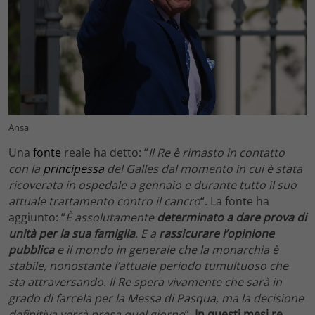
Ansa
Una
fonte
reale ha detto: “
Il Re è rimasto in contatto
con la
principessa
del Galles dal momento in cui è stata
ricoverata in ospedale a gennaio e durante tutto il suo
attuale trattamento contro il cancro
“. La fonte ha
aggiunto: “
È assolutamente
determinato a dare prova di
unità per la sua famiglia
. E a
rassicurare l’opinione
pubblica
e il mondo in generale che la monarchia è
stabile, nonostante l’attuale periodo tumultuoso che
sta attraversando. Il Re spera vivamente che sarà in
grado di farcela per la Messa di Pasqua, ma la decisione
definitiva verrà presa quel giorno
“.
In questi mesi re