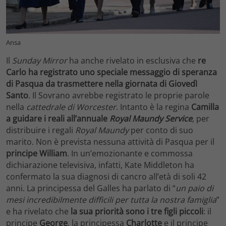
Ansa
Il
Sunday Mirror
ha anche rivelato in esclusiva che
re
Carlo
ha registrato uno speciale messaggio di speranza
di Pasqua da trasmettere nella giornata di Giovedì
Santo
. Il Sovrano avrebbe registrato le proprie parole
nella
cattedrale di Worcester
. Intanto è la regina
Camilla
a guidare i reali all’annuale
Royal Maundy Service
, per
distribuire i regali
Royal Maundy
per conto di suo
marito. Non è prevista nessuna attività di Pasqua per il
principe William
. In un’emozionante e commossa
dichiarazione televisiva, infatti, Kate Middleton ha
confermato la sua diagnosi di cancro all’età di soli 42
anni. La principessa del Galles ha parlato di “
un paio di
mesi incredibilmente difficili per tutta la nostra famiglia
”
e ha rivelato che
la sua priorità sono i tre figli piccoli
: il
principe
George
, la principessa
Charlotte
e il principe