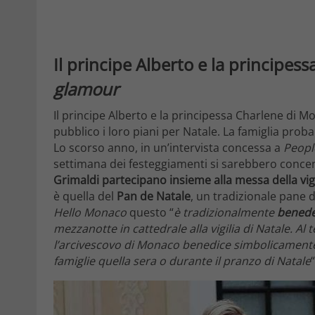
Il principe Alberto e la principess
glamour
Il principe Alberto e la principessa Charlene di
pubblico i loro piani per Natale. La famiglia prob
Lo scorso anno, in un’intervista concessa a
Peopl
settimana dei festeggiamenti si sarebbero concen
Grimaldi partecipano insieme alla messa della vigi
è quella del
Pan de Natale
, un tradizionale pane 
Hello Monaco
questo “
è tradizionalmente
benede
mezzanotte in cattedrale alla vigilia di Natale. Al 
l’arcivescovo di Monaco benedice simbolicamente t
famiglie quella sera o durante il pranzo di Natale
“