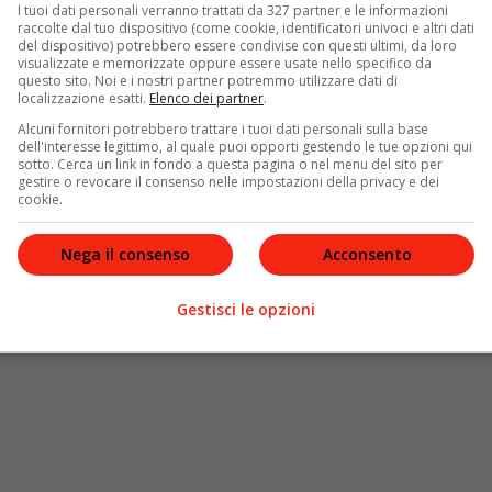
iù piccoli
. Per questo motivo, infatti, spesso il principe
I tuoi dati personali verranno trattati da 327 partner e le informazioni
loro due bambini nelle iniziative. Lo scorso anno, ad
raccolte dal tuo dispositivo (come cookie, identificatori univoci e altri dati
del dispositivo) potrebbero essere condivise con questi ultimi, da loro
e del
villaggio di Babbo Natale
. Anche la tradizione
visualizzate e memorizzate oppure essere usate nello specifico da
ta ai bambini del Principato. Le
origini
di questa
questo sito. Noi e i nostri partner potremmo utilizzare dati di
localizzazione esatti.
Elenco dei partner
.
principe Ranieri
. Negli Anni Cinquanta, infatti, la coppia
i di Natale
. Ancora oggi questa cerimonia si svolge
Alcuni fornitori potrebbero trattare i tuoi dati personali sulla base
dell'interesse legittimo, al quale puoi opporti gestendo le tue opzioni qui
o oltre
600 bambini
che provengono dal Principato. In
sotto. Cerca un link in fondo a questa pagina o nel menu del sito per
5 e i 12 anni, infatti, ricevono dai Grimaldi dei doni
gestire o revocare il consenso nelle impostazioni della privacy e dei
cookie.
Nega il consenso
Acconsento
Gestisci le opzioni