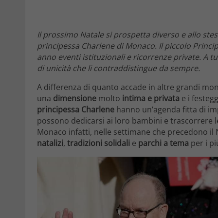
Il prossimo Natale si prospetta diverso e allo stes
principessa Charlene di Monaco. Il piccolo Princ
anno eventi istituzionali e ricorrenze private. A 
di unicità che li contraddistingue da sempre.
A differenza di quanto accade in altre grandi mon
una
dimensione
molto
intima e privata
e i festeg
principessa Charlene
hanno un’agenda fitta di imp
possono dedicarsi ai loro bambini e trascorrere le 
Monaco infatti, nelle settimane che precedono il N
natalizi
,
tradizioni solidali
e
parchi a tema
per i pi