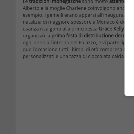
Le
tradizioni monegasche
sono molto
attente ai p
Alberto e la moglie Charlene coinvolgono anche i 
esempio, i gemelli erano apparsi all’inaugurazion
natalizia di maggiore spessore a Monaco è dedica
usanza risalgono alla principessa
Grace Kelly e
al
organizzò la
prima festa di distribuzione dei regal
ogni anno all’interno del Palazzo, e vi partecipan
quell’occasione tutti i bimbi di età compresa tra i 
personalizzati e una tazza di cioccolata calda.