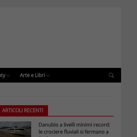
uty
Arte e Libri
ARTICOLI RECENTI
Danubio a livelli minimi record:
le crociere fluviali si fermano a