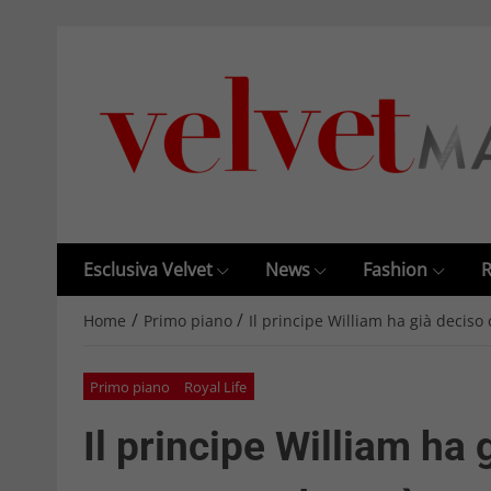
Esclusiva Velvet
News
Fashion
R
/
/
Home
Primo piano
Il principe William ha già decis
Primo piano
Royal Life
Il principe William ha