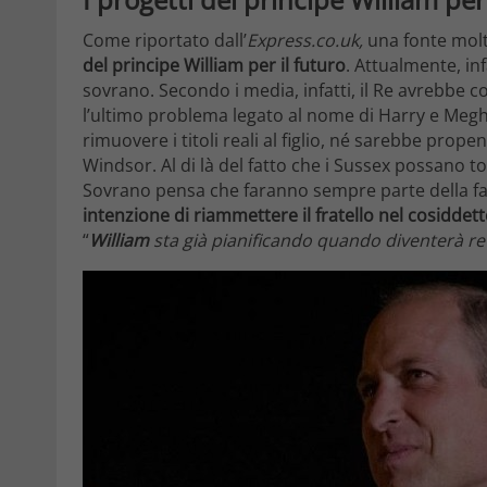
Come riportato dall’
Express.co.uk,
una fonte molt
del
principe William per il futuro
. Attualmente, inf
sovrano. Secondo i media, infatti, il Re avrebbe 
l’ultimo problema legato al nome di Harry e Megha
rimuovere i titoli reali al figlio, né sarebbe prop
Windsor. Al di là del fatto che i Sussex possano t
Sovrano pensa che faranno sempre parte della fam
intenzione di riammettere il fratello
nel cosiddett
“
William
sta già pianificando quando diventerà re 