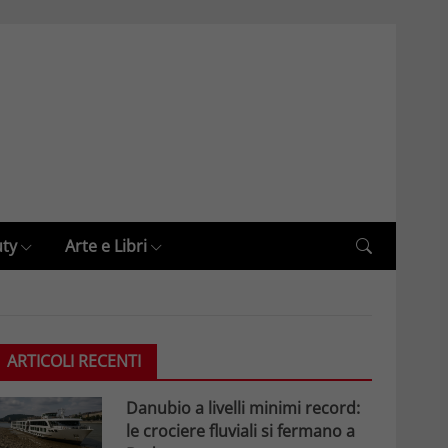
uty
Arte e Libri
ARTICOLI RECENTI
Danubio a livelli minimi record:
le crociere fluviali si fermano a