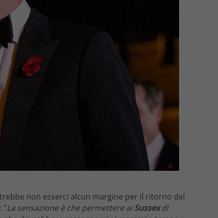
trebbe non esserci alcun margine per il ritorno del
 “
La sensazione è che permettere ai
Sussex
di