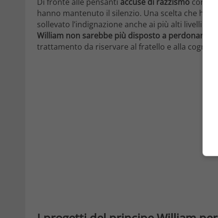
Di fronte alle pensanti
accuse di razzismo
conten
hanno mantenuto il silenzio. Una scelta che ha si
sollevato l’indignazione anche ai più alti livelli. A 
William
non sarebbe più disposto a perdonare
. A
trattamento da riservare al fratello e alla cognata
I progetti del principe William p