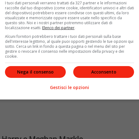
ute in
Endgame,
infatti, il duca e la duchessa di Sussex
I tuoi dati personali verranno trattati da 327 partner e le informazioni
gnificato molto per la stampa britannica e che ha
raccolte dal tuo dispositivo (come cookie, identificatori univoci e altri dati
del dispositivo) potrebbero essere condivise con questi ultimi, da loro
fronte di tutte queste vicissitudini, dunque, il
principe
visualizzate e memorizzate oppure essere usate nello specifico da
l contrario, per il futuro ha le idee molto chiare sul
questo sito. Noi e i nostri partner potremmo utilizzare dati di
localizzazione esatti.
Elenco dei partner
.
.
Alcuni fornitori potrebbero trattare i tuoi dati personali sulla base
dell'interesse legittimo, al quale puoi opporti gestendo le tue opzioni qui
sotto. Cerca un link in fondo a questa pagina o nel menu del sito per
gestire o revocare il consenso nelle impostazioni della privacy e dei
cookie.
Nega il consenso
Acconsento
Gestisci le opzioni
er Harry e Meghan Markle