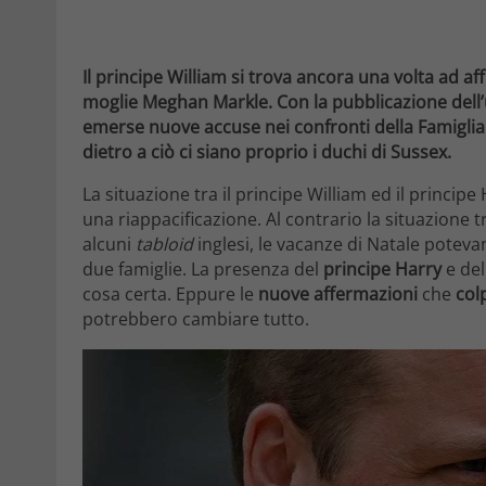
Il principe William si trova ancora una volta ad af
moglie Meghan Markle. Con la pubblicazione dell’
emerse nuove accuse nei confronti della Famiglia R
dietro a ciò ci siano proprio i duchi di Sussex.
La situazione tra il principe William ed il princ
una riappacificazione. Al contrario la situazione t
alcuni
tabloid
inglesi, le vacanze di Natale poteva
due famiglie. La presenza del
principe Harry
e del
cosa certa. Eppure le
nuove affermazioni
che
col
potrebbero cambiare tutto.