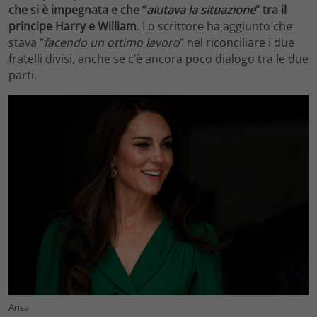
che si è impegnata e che “
aiutava la situazione
” tra il
principe Harry e
William
. Lo scrittore ha aggiunto che
stava “
facendo un ottimo lavoro
” nel riconciliare i due
fratelli divisi, anche se c’è ancora poco dialogo tra le due
parti.
Ansa