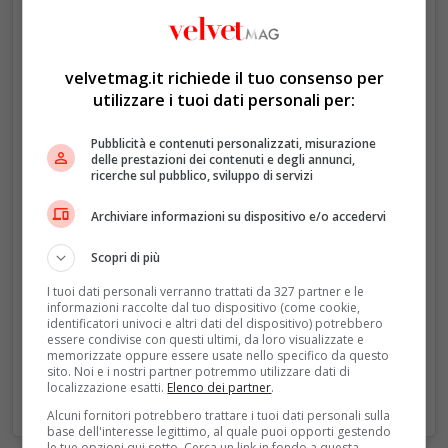
velvetmag.it richiede il tuo consenso per
Un post condiviso da The Prince and Princess of Wales (@princeandprincessofwales)
utilizzare i tuoi dati personali per:
Pubblicità e contenuti personalizzati, misurazione
delle prestazioni dei contenuti e degli annunci,
ricerche sul pubblico, sviluppo di servizi
Archiviare informazioni su dispositivo e/o accedervi
Scopri di più
I tuoi dati personali verranno trattati da 327 partner e le
informazioni raccolte dal tuo dispositivo (come cookie,
identificatori univoci e altri dati del dispositivo) potrebbero
essere condivise con questi ultimi, da loro visualizzate e
memorizzate oppure essere usate nello specifico da questo
sito. Noi e i nostri partner potremmo utilizzare dati di
localizzazione esatti.
Elenco dei partner
.
Alcuni fornitori potrebbero trattare i tuoi dati personali sulla
base dell'interesse legittimo, al quale puoi opporti gestendo
le tue opzioni qui sotto. Cerca un link in fondo a questa