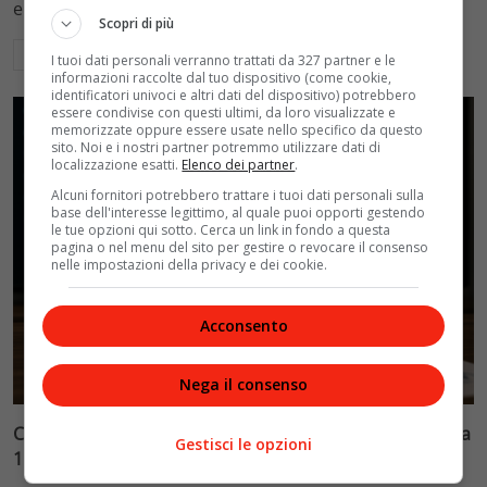
e Sanlorenzo generano 8,6 miliardi di euro.
Scopri di più
Leggi di più
I tuoi dati personali verranno trattati da 327 partner e le
informazioni raccolte dal tuo dispositivo (come cookie,
identificatori univoci e altri dati del dispositivo) potrebbero
essere condivise con questi ultimi, da loro visualizzate e
memorizzate oppure essere usate nello specifico da questo
sito. Noi e i nostri partner potremmo utilizzare dati di
localizzazione esatti.
Elenco dei partner
.
Alcuni fornitori potrebbero trattare i tuoi dati personali sulla
base dell'interesse legittimo, al quale puoi opporti gestendo
le tue opzioni qui sotto. Cerca un link in fondo a questa
pagina o nel menu del sito per gestire o revocare il consenso
nelle impostazioni della privacy e dei cookie.
Acconsento
Tecnologia
Nega il consenso
Chegg crolla: come ChatGPT ha distrutto una società da
Gestisci le opzioni
15 miliardi in due anni