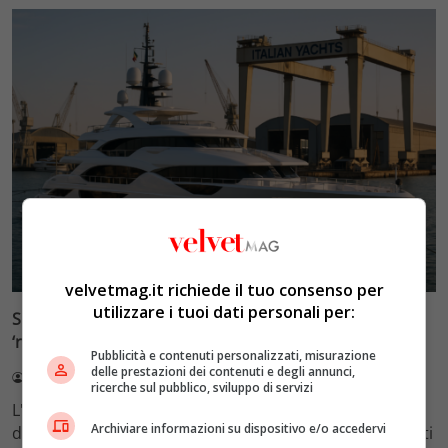
Design e Architettura
velvetmag.it richiede il tuo consenso per
utilizzare i tuoi dati personali per:
Superyacht italiani: come l’Italia domina il mercato dei
‘resort galleggianti’ da 500 milioni
Pubblicità e contenuti personalizzati, misurazione
delle prestazioni dei contenuti e degli annunci,
Redazione VelvetMAG
28 Luglio 2026
ricerche sul pubblico, sviluppo di servizi
L'Italia domina la produzione di superyacht con il 52%
Archiviare informazioni su dispositivo e/o accedervi
degli ordini globali. Scopri come Azimut-Benetti, Ferretti