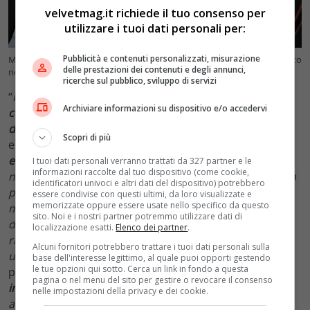
velvetmag.it richiede il tuo consenso per
utilizzare i tuoi dati personali per:
Pubblicità e contenuti personalizzati, misurazione
Mario Frigerio nel 2010: l’unico sopravvissuto alla strage di Erba è morto
delle prestazioni dei contenuti e degli annunci,
nel 2014. Foto Ansa/Daniel Dal Zennaro
ricerche sul pubblico, sviluppo di servizi
“
Il
peggioramento
della
condizione psichica
e i
deficit
Archiviare informazioni su dispositivo e/o accedervi
cognitivi
manifestati da
Mario Frigerio
nel corso della
degenza
ospedaliera
” afferma il Pg di Milano, sono
Scopri di più
elementi da considerare bene. Ma ci sono anche “
le
errate tecniche
di
intervista investigativa
dense di
I tuoi dati personali verranno trattati da 327 partner e le
informazioni raccolte dal tuo dispositivo (come cookie,
numerosissime
suggestioni
su di lui attuate
“. Inoltre “
la
identificatori univoci e altri dati del dispositivo) potrebbero
palese
violazione
di precise e note leggi scientifiche in
essere condivise con questi ultimi, da loro visualizzate e
memorizzate oppure essere usate nello specifico da questo
materia di
memoria
e di
riconoscimento
di
volti
sito. Noi e i nostri partner potremmo utilizzare dati di
dimostrano in modo incontrovertibile che la
memoria
localizzazione esatti.
Elenco dei partner
.
riguardante
Olindo Romano
quale
suo aggressore
è
Alcuni fornitori potrebbero trattare i tuoi dati personali sulla
una
falsa memoria
“. E che dunque, sempre secondo il
base dell'interesse legittimo, al quale puoi opporti gestendo
le tue opzioni qui sotto. Cerca un link in fondo a questa
procuratore Tarfusser, “
Mario
Frigerio
era soggetto
pagina o nel menu del sito per gestire o revocare il consenso
inidoneo
a
rendere
valida
testimonianza
circa i fatti
nelle impostazioni della privacy e dei cookie.
avvenuti la sera dell’11 dicembre 2006
“.