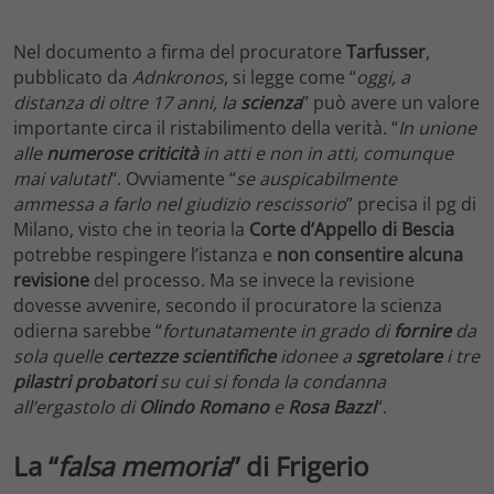
Nel documento a firma del procuratore
Tarfusser
,
pubblicato da
Adnkronos
, si legge come “
oggi, a
distanza di oltre 17 anni, la
scienza
” può avere un valore
importante circa il ristabilimento della verità. “
In unione
alle
numerose criticità
in atti e non in atti, comunque
mai valutati
“. Ovviamente “
se auspicabilmente
ammessa a farlo nel giudizio rescissorio
” precisa il pg di
Milano, visto che in teoria la
Corte d’Appello di Bescia
potrebbe respingere l’istanza e
non consentire alcuna
revisione
del processo. Ma se invece la revisione
dovesse avvenire, secondo il procuratore la scienza
odierna sarebbe “
fortunatamente in grado di
fornire
da
sola quelle
certezze scientifiche
idonee a
sgretolare
i tre
pilastri
probatori
su cui si fonda la condanna
all’ergastolo di
Olindo Romano
e
Rosa Bazzi
“.
La “
falsa memoria
” di Frigerio