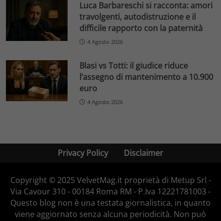
Luca Barbareschi si racconta: amori
travolgenti, autodistruzione e il
difficile rapporto con la paternità
4 Agosto 2026
Blasi vs Totti: il giudice riduce
l’assegno di mantenimento a 10.900
euro
4 Agosto 2026
Privacy Policy
Disclaimer
Copyright © 2025 VelvetMag.it proprietà di Metup Srl -
Via Cavour 310 - 00184 Roma RM - P.Iva 12221781003 -
Questo blog non è una testata giornalistica, in quanto
viene aggiornato senza alcuna periodicità. Non può