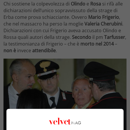
Chi sostiene la colpevolezza di
Olindo
e
Rosa
si rifà alle
dichiarazioni dell’unico sopravvissuto della strage di
Erba come prova schiacciante. Ovvero
Mario Frigerio
,
che nel massacro ha perso la moglie
Valeria Cherubini
.
Dichiarazioni con cui Frigerio aveva accusato Olindo e
Rossa quali autori della strage.
Secondo
il pm
Tarfusser
,
la testimonianza di Frigerio – che è
morto nel 2014
–
non è
invece
attendibile
.