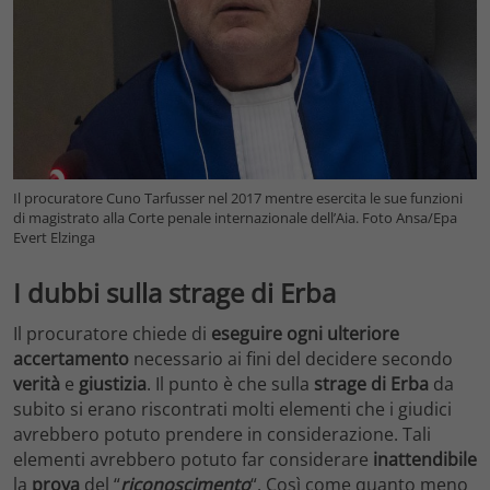
Il procuratore Cuno Tarfusser nel 2017 mentre esercita le sue funzioni
di magistrato alla Corte penale internazionale dell’Aia. Foto Ansa/Epa
Evert Elzinga
I dubbi sulla strage di Erba
Il procuratore chiede di
eseguire
ogni ulteriore
accertamento
necessario ai fini del decidere secondo
verità
e
giustizia
. Il punto è che sulla
strage di Erba
da
subito si erano riscontrati molti elementi che i giudici
avrebbero potuto prendere in considerazione. Tali
elementi avrebbero potuto far considerare
inattendibile
la
prova
del “
riconoscimento
“. Così come quanto meno