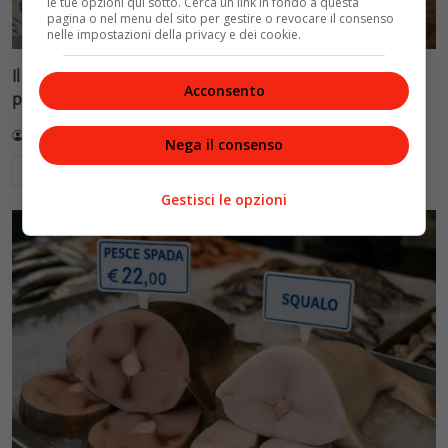
le tue opzioni qui sotto. Cerca un link in fondo a questa
pagina o nel menu del sito per gestire o revocare il consenso
nelle impostazioni della privacy e dei cookie.
Il caffè vola: prezzi su del 30% in un mese tra meteo
Acconsento
pazzo, magazzini vuoti e El Niño
Redazione VelvetMAG
27 Luglio 2026
Nega il consenso
Leggi di più
Gestisci le opzioni