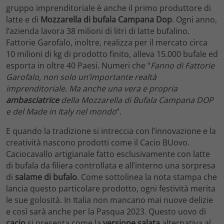
gruppo imprenditoriale è anche il primo produttore di
latte e di
Mozzarella di bufala Campana Dop
. Ogni anno,
l’azienda lavora 38 milioni di litri di latte bufalino.
Fattorie Garofalo, inoltre, realizza per il mercato circa
10 milioni di kg di prodotto finito, alleva 15.000 bufale ed
esporta in oltre 40 Paesi. Numeri che “
Fanno di Fattorie
Garofalo, non solo un’importante realtà
imprenditoriale. Ma anche una vera e propria
ambasciatrice
della Mozzarella di Bufala Campana DOP
e del Made in Italy nel mondo
“.
E quando la tradizione si intreccia con l’innovazione e la
creatività nascono prodotti come il Cacio BUovo.
Caciocavallo artigianale fatto esclusivamente con latte
di bufala da filiera controllata e all’interno una sorpresa
di
salame di bufalo
. Come sottolinea la nota stampa che
lancia questo particolare prodotto, ogni festività merita
le sue golosità. In Italia non mancano mai nuove delizie
e così sarà anche per la Pasqua 2023. Questo uovo di
cacio
si presenta come la
versione salata
alternativa al