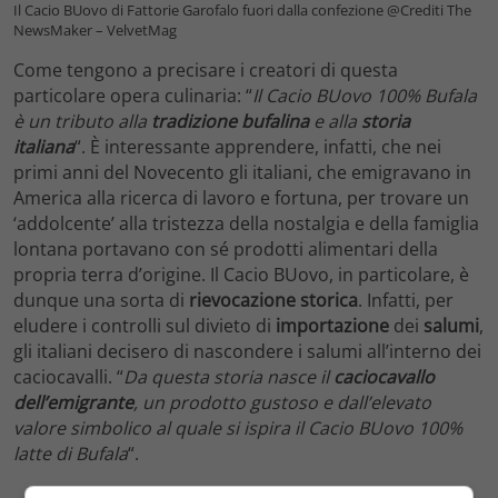
Il Cacio BUovo di Fattorie Garofalo fuori dalla confezione @Crediti The
NewsMaker – VelvetMag
Come tengono a precisare i creatori di questa
particolare opera culinaria: “
Il Cacio BUovo 100% Bufala
è un tributo alla
tradizione bufalina
e alla
storia
italiana
“. È interessante apprendere, infatti, che nei
primi anni del Novecento gli italiani, che emigravano in
America alla ricerca di lavoro e fortuna, per trovare un
‘addolcente’ alla tristezza della nostalgia e della famiglia
lontana portavano con sé prodotti alimentari della
propria terra d’origine. Il Cacio BUovo, in particolare, è
dunque una sorta di
rievocazione storica
. Infatti, per
eludere i controlli sul divieto di
importazione
dei
salumi
,
gli italiani decisero di nascondere i salumi all’interno dei
caciocavalli. “
Da questa storia nasce il
caciocavallo
dell’emigrante
, un prodotto gustoso e dall’elevato
valore simbolico al quale si ispira il Cacio BUovo 100%
latte di Bufala
“.