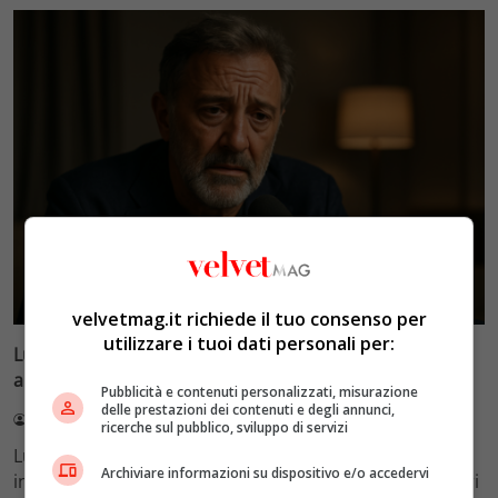
Esclusiva Velvet
velvetmag.it richiede il tuo consenso per
utilizzare i tuoi dati personali per:
Luca Barbareschi si racconta: amori travolgenti,
autodistruzione e il difficile rapporto con la paternità
Pubblicità e contenuti personalizzati, misurazione
delle prestazioni dei contenuti e degli annunci,
Redazione VelvetMAG
4 Agosto 2026
ricerche sul pubblico, sviluppo di servizi
Luca Barbareschi si racconta a 70 anni in un'intervista
Archiviare informazioni su dispositivo e/o accedervi
intima: rivela otto relazioni contemporanee, tre ricoveri