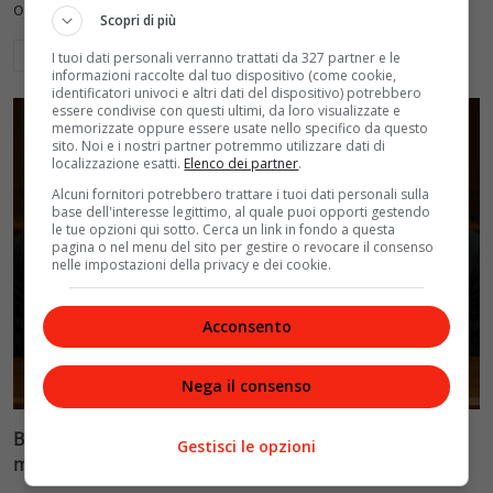
ospedalieri e il suo difficile rapporto con la paternità
Scopri di più
Leggi di più
I tuoi dati personali verranno trattati da 327 partner e le
informazioni raccolte dal tuo dispositivo (come cookie,
identificatori univoci e altri dati del dispositivo) potrebbero
essere condivise con questi ultimi, da loro visualizzate e
memorizzate oppure essere usate nello specifico da questo
sito. Noi e i nostri partner potremmo utilizzare dati di
localizzazione esatti.
Elenco dei partner
.
Alcuni fornitori potrebbero trattare i tuoi dati personali sulla
base dell'interesse legittimo, al quale puoi opporti gestendo
le tue opzioni qui sotto. Cerca un link in fondo a questa
pagina o nel menu del sito per gestire o revocare il consenso
nelle impostazioni della privacy e dei cookie.
Acconsento
Glamour & Gossip
Nega il consenso
Blasi vs Totti: il giudice riduce l’assegno di
Gestisci le opzioni
mantenimento a 10.900 euro