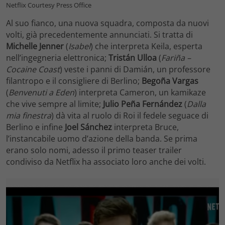
Netflix Courtesy Press Office
Al suo fianco, una nuova squadra, composta da nuovi
volti, già precedentemente annunciati. Si tratta di
Michelle Jenner
(
Isabel
) che interpreta Keila, esperta
nell’ingegneria elettronica;
Tristán Ulloa
(
Fariña –
Cocaine Coast
) veste i panni di Damián, un professore
filantropo e il consigliere di Berlino;
Begoña Vargas
(
Benvenuti a Eden
) interpreta Cameron, un kamikaze
che vive sempre al limite;
Julio Peña Fernández
(
Dalla
mia finestra
) dà vita al ruolo di Roi il fedele seguace di
Berlino e infine
Joel Sánchez
interpreta Bruce,
l’instancabile uomo d’azione della banda. Se prima
erano solo nomi, adesso il primo teaser trailer
condiviso da Netflix ha associato loro anche dei volti.