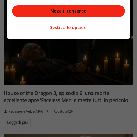
Nega il consenso
Gestisci le opzioni
House of the Dragon 3, episodio 6: una morte
eccellente apre ‘Faceless Men’ e mette tutti in pericolo
Redazione VelvetMAG
4 Agosto 2026
Leggi di più