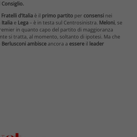
 Consiglio.
e
Fratelli d’Italia
è il
primo partito
per
consensi
nei
Italia
e
Lega
– è in testa sul Centrosinistra.
Meloni
, se
remier in quanto capo del partito di maggioranza
te si tratta, al momento, soltanto di ipotesi. Ma che
o Berlusconi
ambisce
ancora a
essere
il
leader