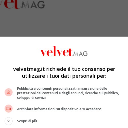
velvetmag.it richiede il tuo consenso per
utilizzare i tuoi dati personali per:
vversari politici di sinistra, in queste prime ore di
Pubblicità e contenuti personalizzati, misurazione delle
e a
Berlusconi
e
Salvini
.
Chi prenderà più voti andrà a
prestazioni dei contenuti e degli annunci, ricerche sul pubblico,
sviluppo di servizi
 alludendo a se stessa. Lei è pronta. Il
Centrodestra
 un
programma
di
partenza
, ma è in quello comune che
Archiviare informazioni su dispositivo e/o accedervi
“
A differenza della
sinistra
, non ci dobbiamo
inventare
atta di ribadirle
“.
Scopri di più