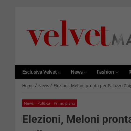
Esclusiva Velvet
News
Fashion
R
/
/
Home
News
Elezioni, Meloni pronta per Palazzo Chig
News
Politica
Primo piano
Elezioni, Meloni pront