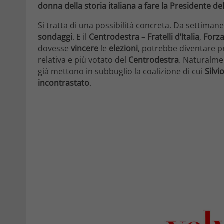
donna della storia italiana a fare la Presidente del
Si tratta di una possibilità concreta. Da settiman
sondaggi
. E il
Centrodestra
–
Fratelli d’Italia
,
Forza 
dovesse
vincere
le
elezioni
, potrebbe diventare p
relativa e più votato del
Centrodestra
. Naturalmen
già mettono in subbuglio la coalizione di cui
Silvi
incontrastato
.