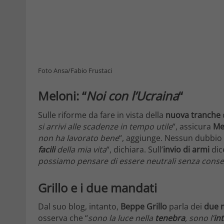
Foto Ansa/Fabio Frustaci
Meloni: “
Noi con l’Ucraina
“
Sulle riforme da fare in vista della
nuova
tranche
si arrivi alle scadenze in tempo utile
“, assicura
Me
non ha lavorato bene
“, aggiunge. Nessun dubbio s
facili
della mia vita
“, dichiara. Sull’
invio di armi
dice
possiamo pensare di essere neutrali senza cons
Grillo e i due mandati
Dal suo blog, intanto,
Beppe Grillo
parla dei
due 
osserva che “
sono la luce nella
tenebra
, sono l’
in