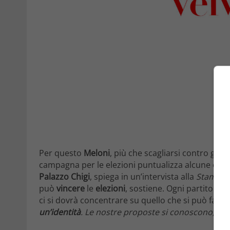
Per questo
Meloni
, più che scagliarsi contro gli a
campagna per le elezioni puntualizza alcune cos
Palazzo Chigi
, spiega in un’intervista alla
Stampa
.
può
vincere
le
elezioni
, sostiene. Ogni partito ha
ci si dovrà concentrare su quello che si può fare. 
un’identità
. Le nostre proposte si conoscono, si tr