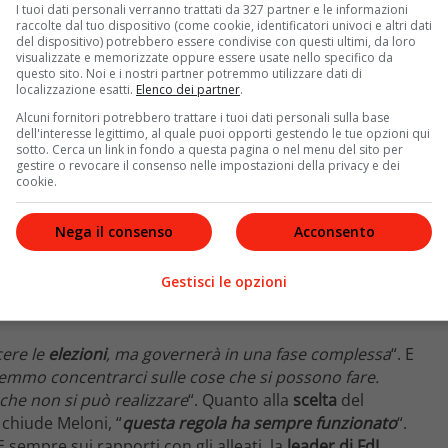
I tuoi dati personali verranno trattati da 327 partner e le informazioni
raccolte dal tuo dispositivo (come cookie, identificatori univoci e altri dati
del dispositivo) potrebbero essere condivise con questi ultimi, da loro
visualizzate e memorizzate oppure essere usate nello specifico da
questo sito. Noi e i nostri partner potremmo utilizzare dati di
localizzazione esatti.
Elenco dei partner
.
Alcuni fornitori potrebbero trattare i tuoi dati personali sulla base
dell'interesse legittimo, al quale puoi opporti gestendo le tue opzioni qui
sotto. Cerca un link in fondo a questa pagina o nel menu del sito per
gestire o revocare il consenso nelle impostazioni della privacy e dei
cookie.
Nega il consenso
Acconsento
Gestisci le opzioni
ere le
elezioni
, ma governerà in una fase complessa
“. E
mmo concentrarci sulle cose che si possono fare.
che non si può realizzare
“. Quanto alla
scelta
del
a chiude Meloni, “
questa regola ha sempre funzionato
“.
 E sempre sui rapporti con gli alleati, la
leader di FdI