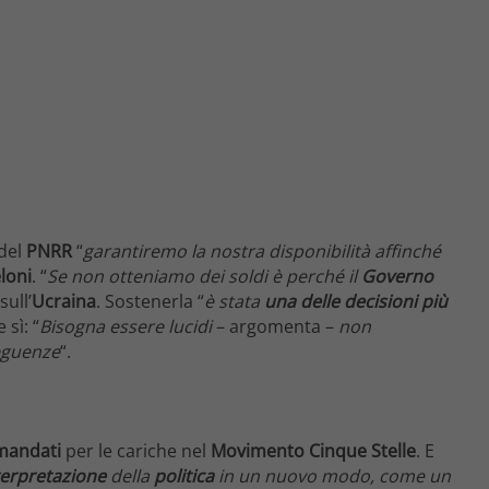
del
PNRR
“
garantiremo la nostra disponibilità affinché
loni
. “
Se non otteniamo dei soldi è perché il
Governo
ull’
Ucraina
. Sostenerla “
è stata
una delle decisioni più
 sì: “
Bisogna essere lucidi
– argomenta –
non
eguenze
“.
mandati
per le cariche nel
Movimento Cinque Stelle
. E
terpretazione
della
politica
in un nuovo modo, come un