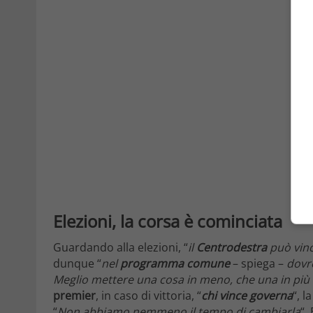
Elezioni, la corsa è cominciata
Guardando alla elezioni, “
il
Centrodestra
può vinc
dunque “
nel
programma comune
– spiega –
dovre
Meglio mettere una cosa in meno, che una in più 
premier
, in caso di vittoria, “
chi vince governa
“, l
“
Non abbiamo nemmeno il tempo di cambiarla
“.