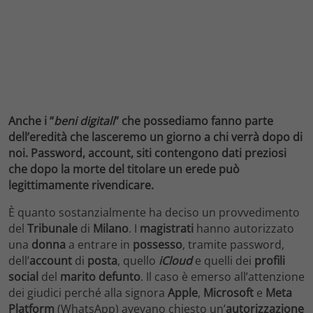
Anche i “
beni digitali
” che possediamo fanno parte
dell’eredità che lasceremo un giorno a chi verrà dopo di
noi. Password, account, siti contengono dati preziosi
che dopo la morte del titolare un erede può
legittimamente rivendicare.
È quanto sostanzialmente ha deciso un provvedimento
del
Tribunale
di
Milano
. I
magistrati
hanno autorizzato
una
donna
a entrare in
possesso
, tramite password,
dell’
account
di
posta
, quello
iCloud
e quelli dei
profili
social
del
marito defunto
. Il caso è emerso all’attenzione
dei giudici perché alla signora
Apple
,
Microsoft
e
Meta
Platform
(WhatsApp) avevano chiesto un’
autorizzazione