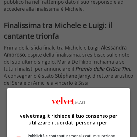
pubblico ha nel frattempo dato il suo responso e ad
accedere alla finalissima è Michele.
Finalissima tra Michele e Luigi: il
cantante trionfa
Prima della sfida finale tra Michele e Luigi,
Alessandra
Amoroso
, ospite della finalissima, si esibisce sulle note
del suo ultimo singolo. Maria De Filippi richiama a sé
tutti i finalisti per annunciare il
Premio della Critica Tim
.
A consegnarlo è stato
Stéphane Jarny
, direttore artistico
del Serale di Amici e a vincerlo è Sissi.
velvetmag.it richiede il tuo consenso per
utilizzare i tuoi dati personali per:
Pubblicità e contenuti personalizzati, misurazione