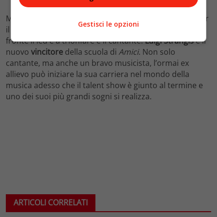
Michele e Luigi si sfidano a colpi di canzoni e balletti per
Gestisci le opzioni
il titolo finale. I due allievi si mettono finalmente di
fronte il led e a trionfare è il cantante.
Luigi Strangis
è il
nuovo
vincitore
della scuola di
Amici
. Non solo
cantante, ma anche un bravo musicista, l’ormai ex
allievo può iniziare la sua carriera nel mondo della
musica adesso che il talent show è giunto al termine e
uno dei suoi più grandi sogni si realizza.
ARTICOLI CORRELATI