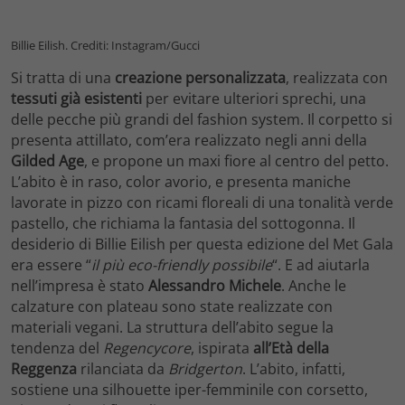
Billie Eilish. Crediti: Instagram/Gucci
Si tratta di una
creazione personalizzata
, realizzata con
tessuti già esistenti
per evitare ulteriori sprechi, una
delle pecche più grandi del fashion system. Il corpetto si
presenta attillato, com’era realizzato negli anni della
Gilded Age
, e propone un maxi fiore al centro del petto.
L’abito è in raso, color avorio, e presenta maniche
lavorate in pizzo con ricami floreali di una tonalità verde
pastello, che richiama la fantasia del sottogonna. Il
desiderio di Billie Eilish per questa edizione del Met Gala
era essere “
il più eco-friendly possibile
“. E ad aiutarla
nell’impresa è stato
Alessandro Michele
. Anche le
calzature con plateau sono state realizzate con
materiali vegani. La struttura dell’abito segue la
tendenza del
Regencycore
, ispirata
all’Età della
Reggenza
rilanciata da
Bridgerton
. L’abito, infatti,
sostiene una silhouette iper-femminile con corsetto,