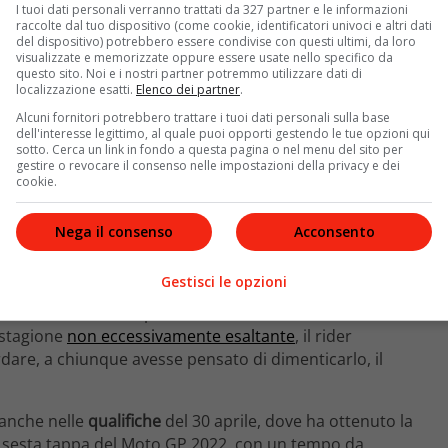
I tuoi dati personali verranno trattati da 327 partner e le informazioni
raccolte dal tuo dispositivo (come cookie, identificatori univoci e altri dati
del dispositivo) potrebbero essere condivise con questi ultimi, da loro
visualizzate e memorizzate oppure essere usate nello specifico da
questo sito. Noi e i nostri partner potremmo utilizzare dati di
localizzazione esatti.
Elenco dei partner
.
Alcuni fornitori potrebbero trattare i tuoi dati personali sulla base
dell'interesse legittimo, al quale puoi opporti gestendo le tue opzioni qui
sotto. Cerca un link in fondo a questa pagina o nel menu del sito per
gestire o revocare il consenso nelle impostazioni della privacy e dei
cookie.
Nega il consenso
Acconsento
Gestisci le opzioni
na per la
sesta tappa
del Gran Premio di Moto GP. A
ameli
esaltato dalle prestazioni eccellenti di
Francesco
 stagione
non eccessivamente esaltante
, il rider
dare, a chiunque avesse pensato di dimenticarlo, il
 anche nelle
qualifiche
del 30 aprile, dove ha ottenuto la
la sesta tappa del Moto GP 2022, con un tempo da