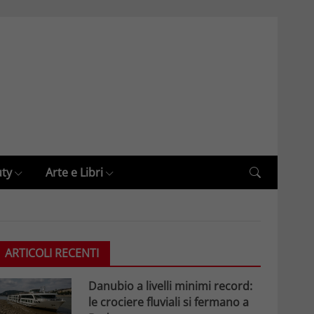
uty
Arte e Libri
ARTICOLI RECENTI
Danubio a livelli minimi record:
le crociere fluviali si fermano a