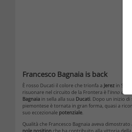
Francesco Bagnaia is back
È rosso Ducati il colore che trionfa a
Jerez
in Spag
risuonare nel circuito de la Frontera è l’
Inno di M
Bagnaia
in sella alla sua
Ducati
. Dopo un inizio di
piemontese è tornata in gran forma, quasi a ricor
suo eccezionale
potenziale
.
Qualità che Francesco Bagnaia aveva dimostrato
pole position
che ha contribuito alla vittoria del