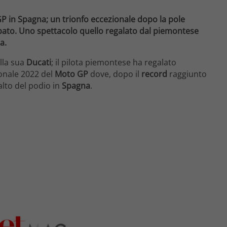
P in Spagna; un trionfo eccezionale dopo la pole
abato. Uno spettacolo quello regalato dal piemontese
a.
alla sua
Ducati
; il pilota piemontese ha regalato
onale 2022 del
Moto GP
dove, dopo il
record
raggiunto
 alto del podio in
Spagna
.