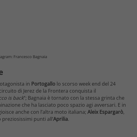
tagram: Francesco Bagnaia
e
rotagonista in
Portogallo
lo scorso week end del 24
ircuito di Jerez de la Frontera conquista il
cco is back
“; Bagnaia è tornato con la stessa grinta che
nazione che ha lasciato poco spazio agi avversari. E in
gioisce anche con l’altra moto italiana;
Aleix Espargarò
,
 preziosissimi punti all’
Aprilia
.