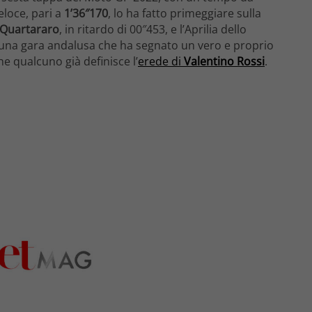
veloce, pari a
1’36″170
, lo ha fatto primeggiare sulla
 Quartararo
, in ritardo di 00″453, e l’Aprilia dello
di una gara andalusa che ha segnato un vero e proprio
e qualcuno già definisce l’
erede di
Valentino Rossi
.