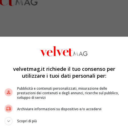
velvetmag.it richiede il tuo consenso per
utilizzare i tuoi dati personali per:
po un inizio di stagione piuttosto problematico il rider
Pubblicità e contenuti personalizzati, misurazione delle
tifosi italiani, con una competizione degna di essere
prestazioni dei contenuti e degli annunci, ricerche sul pubblico,
sviluppo di servizi
Archiviare informazioni su dispositivo e/o accedervi
Scopri di più