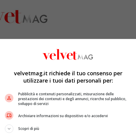
velvetmag.it richiede il tuo consenso per
utilizzare i tuoi dati personali per:
Pubblicità e contenuti personalizzati, misurazione delle
prestazioni dei contenuti e degli annunci, ricerche sul pubblico,
sviluppo di servizi
el weekend dal 28 aprile al 1° maggio,
Archiviare informazioni su dispositivo e/o accedervi
Scopri di più
l corso degli ultimi giorni, oltre
Downton Abbey
e
Gli