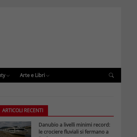
uty
Arte e Libri
ARTICOLI RECENTI
Danubio a livelli minimi record:
le crociere fluviali si fermano a