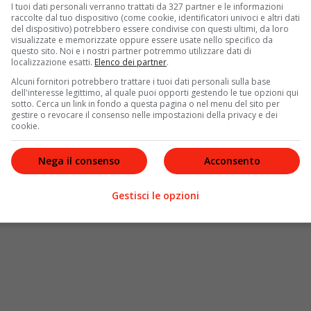
utto sul grande schermo
La cena perfetta
, annunciato
I tuoi dati personali verranno trattati da 327 partner e le informazioni
raccolte dal tuo dispositivo (come cookie, identificatori univoci e altri dati
ano
e
Salvatore Esposito
come protagonisti. Insieme
del dispositivo) potrebbero essere condivise con questi ultimi, da loro
ebutto, a partire dal 28 aprile, anche
Anima bella
, scritto
visualizzate e memorizzate oppure essere usate nello specifico da
a del Cinema di Roma
, nella sezione
Alice nella città
, e
questo sito. Noi e i nostri partner potremmo utilizzare dati di
localizzazione esatti.
Elenco dei partner
.
Cantet.
Alcuni fornitori potrebbero trattare i tuoi dati personali sulla base
dell'interesse legittimo, al quale puoi opporti gestendo le tue opzioni qui
sotto. Cerca un link in fondo a questa pagina o nel menu del sito per
gestire o revocare il consenso nelle impostazioni della privacy e dei
cookie.
Nega il consenso
Acconsento
Gestisci le opzioni