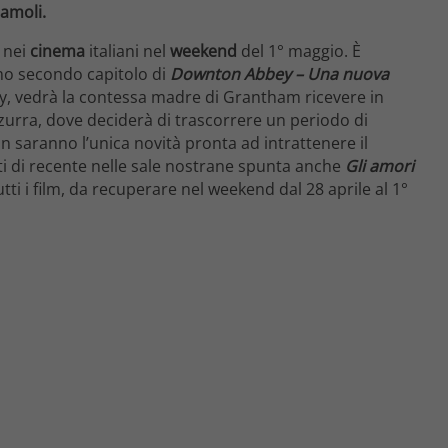
iamoli.
 nei
cinema
italiani nel
weekend
del 1° maggio. È
imo secondo capitolo di
Downton Abbey – Una nuova
ley, vedrà la contessa madre di Grantham ricevere in
zurra, dove deciderà di trascorrere un periodo di
on saranno l’unica novità pronta ad intrattenere il
ti di recente nelle sale nostrane spunta anche
Gli amori
tti i film, da recuperare nel weekend dal 28 aprile al 1°