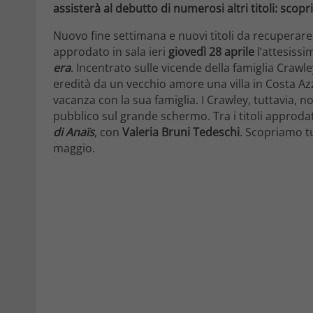
assisterà al debutto di numerosi altri titoli: scopr
Nuovo fine settimana e nuovi titoli da recuperare
approdato in sala ieri
giovedì 28 aprile
l’attesiss
era
. Incentrato sulle vicende della famiglia Craw
eredità da un vecchio amore una villa in Costa Az
vacanza con la sua famiglia. I Crawley, tuttavia, n
pubblico sul grande schermo. Tra i titoli approda
di Anaïs
, con
Valeria Bruni Tedeschi
. Scopriamo tu
maggio.