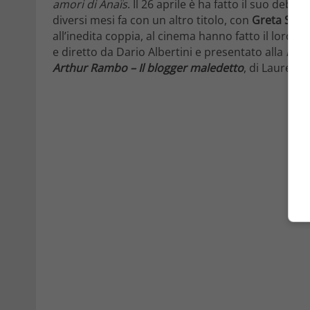
amori di Anaïs
. Il 26 aprile è ha fatto il suo deb
diversi mesi fa con un altro titolo, con
Greta Scar
all’inedita coppia, al cinema hanno fatto il loro d
e diretto da Dario Albertini e presentato alla
Fest
Arthur Rambo – Il blogger maledetto
, di Laurent 