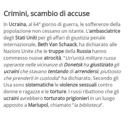
Crimini, scambio di accuse
In
Ucraina
, al 64° giorno di guerra, le sofferenze della
popolazione non cessano un istante. L’
ambasciatrice
degli
Stati Uniti
per gli affari di giustizia penale
internazionale,
Beth Van Schaack
, ha dichiarato alle
Nazioni Unite che le
truppe
della
Russia
hanno
commesso nuove
atrocità
. “
Un’unità militare russa
operante nelle vicinanze di
Donetsk
ha
giustiziato
gli
ucraini
che stavano
tentando
di
arrendersi
, piuttosto
che prenderli in custodia
” ha dichiarato. Secondo gli
Usa sono
sistematiche
le
violenze sessuali
contro
donne e ragazze e le
torture
. I russi ribattono che gli
ucraini
avrebbero
torturato
prigionieri
in un luogo
apposito a
Mariupol
, chiamato “
la biblioteca
“.