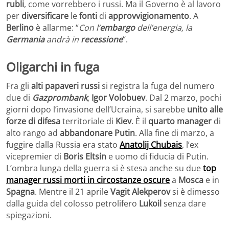
rubli
, come vorrebbero i russi. Ma il Governo è al lavoro
per
diversificare
le
fonti
di
approvvigionamento
. A
Berlino
è allarme: “
Con l’
embargo
dell’energia, la
Germania
andrà in
recessione
“.
Oligarchi in fuga
Fra gli
alti papaveri russi
si registra la fuga del numero
due di
Gazprombank
,
Igor Volobuev
. Dal 2 marzo, pochi
giorni dopo l’invasione dell’Ucraina, si sarebbe
unito alle
forze di difesa
territoriale di
Kiev
. È il
quarto manager
di
alto rango ad
abbandonare Putin
. Alla fine di marzo, a
fuggire dalla Russia era stato
Anatolij Chubais
, l’ex
vicepremier di
Boris Eltsin
e uomo di fiducia di Putin.
L’ombra lunga della guerra si è stesa anche su due
top
manager russi morti in circostanze oscure
a
Mosca
e in
Spagna
. Mentre il 21 aprile
Vagit Alekperov
si è dimesso
dalla guida del colosso petrolifero
Lukoil
senza dare
spiegazioni.