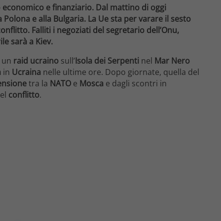
o economico e finanziario. Dal mattino di oggi
a Polona e alla Bulgaria. La Ue sta per varare il sesto
flitto. Falliti i negoziati del segretario dell’Onu,
le sarà a Kiev.
 un
raid ucraino
sull’
Isola dei Serpenti
nel
Mar Nero
a
in
Ucraina
nelle ultime ore. Dopo giornate, quella del
ensione
tra la
NATO
e
Mosca
e dagli scontri in
el
conflitto
.