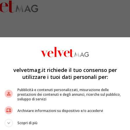
velvetmag.it richiede il tuo consenso per
utilizzare i tuoi dati personali per:
Pubblicità e contenuti personalizzati, misurazione delle
prestazioni dei contenuti e degli annunci, ricerche sul pubblico,
sviluppo di servizi
segretario generale
dell’
ONU
,
Antonio Guterres
, e i
Archiviare informazioni su dispositivo e/o accedervi
i Esteri,
Sergej Lavrov
, Guterres ha parlato per un’ora
sima
richiesta di un cessate il fuoco
, Putin ha risposto
Scopri di più
n “
torneranno
” alla
Russia
.