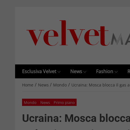
Esclusiva Velvet
News
Fashion
R
/
/
/
Home
News
Mondo
Ucraina: Mosca blocca il gas a
Mondo
News
Primo piano
Ucraina: Mosca blocca 