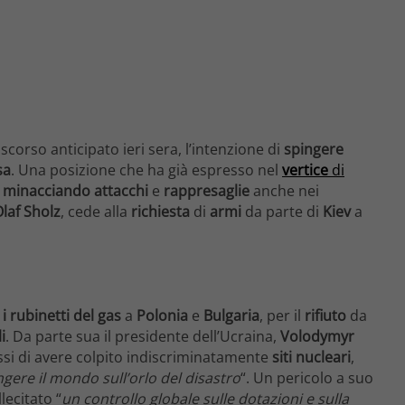
iscorso anticipato ieri sera, l’intenzione di
spingere
sa
. Una posizione che ha già espresso nel
vertice
di
o
minacciando
attacchi
e
rappresaglie
anche nei
laf Sholz
, cede alla
richiesta
di
armi
da parte di
Kiev
a
i rubinetti del gas
a
Polonia
e
Bulgaria
, per il
rifiuto
da
i
. Da parte sua il presidente dell’Ucraina,
Volodymyr
russi di avere colpito indiscriminatamente
siti nucleari
,
ngere il mondo sull’orlo del disastro
“. Un pericolo a suo
lecitato “
un controllo globale sulle dotazioni e sulla