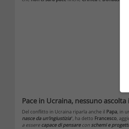
Pace in Ucraina, nessuno ascolta 
Del conflitto in Ucraina riparla anche il
Papa
, in 
nasce da un’ingiustizia
“, ha detto
Francesco
, agg
a essere
capace di pensare
con
schemi e progetti