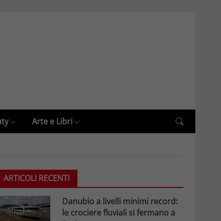
uty
Arte e Libri
ARTICOLI RECENTI
Danubio a livelli minimi record:
le crociere fluviali si fermano a