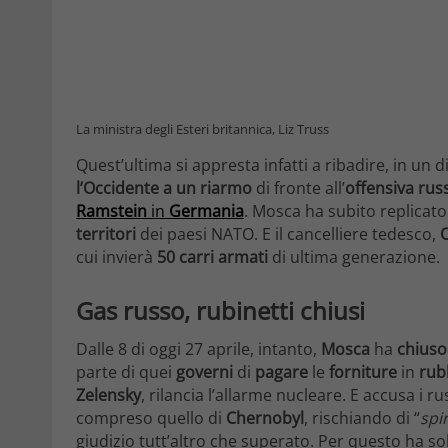
La ministra degli Esteri britannica, Liz Truss
Quest’ultima si appresta infatti a ribadire, in un d
l’Occidente a un riarmo
di fronte all’
offensiva rus
Ramstein
in
Germania
. Mosca ha subito replicat
territori
dei paesi NATO. E il cancelliere tedesco,
O
cui invierà
50 carri armati
di ultima generazione.
Gas russo, rubinetti chiusi
Dalle 8 di oggi 27 aprile, intanto,
Mosca
ha
chiuso 
parte di quei
governi
di
pagare
le
forniture
in
rubl
Zelensky
, rilancia l’allarme nucleare. E accusa i 
compreso quello di
Chernobyl
, rischiando di “
spi
giudizio tutt’altro che superato. Per questo ha sol