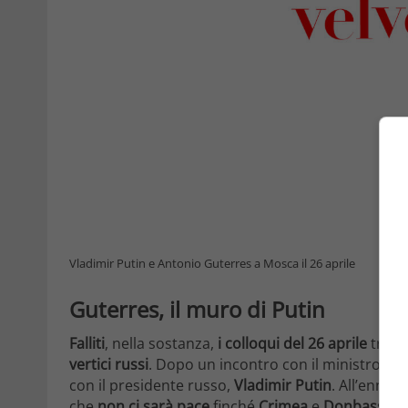
Vladimir Putin e Antonio Guterres a Mosca il 26 aprile
Guterres, il muro di Putin
Falliti
, nella sostanza,
i colloqui del 26 aprile
tra il
vertici russi
. Dopo un incontro con il ministro degl
con il presidente russo,
Vladimir Putin
. All’enne
che
non ci sarà pace
finché
Crimea
e
Donbass
no