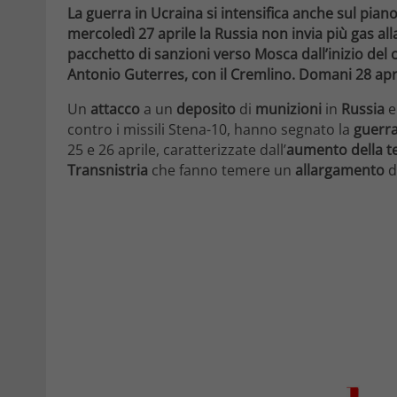
La guerra in Ucraina si intensifica anche sul pian
mercoledì 27 aprile la Russia non invia più gas all
pacchetto di sanzioni verso Mosca dall’inizio del con
Antonio Guterres, con il Cremlino. Domani 28 apri
Un
attacco
a un
deposito
di
munizioni
in
Russia
e
contro i missili Stena-10, hanno segnato la
guerr
25 e 26 aprile, caratterizzate dall’
aumento della t
Transnistria
che fanno temere un
allargamento
d