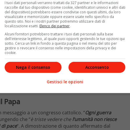
I tuoi dati personali verranno trattati da 327 partner e le informazioni
raccolte dal tuo dispositivo (come cookie, identificatori univoci e altri dati
del dispositivo) potrebbero essere condivise con questi ultimi, da loro
visualizzate e memorizzate oppure essere usate nello specifico da
questo sito. Noi e i nostri partner potremmo utilizzare dati di
localizzazione esatti.
Elenco dei partner
.
Alcuni fornitori potrebbero trattare i tuoi dati personali sulla base
dell'interesse legittimo, al quale puoi opporti gestendo le tue opzioni qui
sotto. Cerca un link in fondo a questa pagina o nel menu del sito per
gestire o revocare il consenso nelle impostazioni della privacy e dei
cookie.
Nega il consenso
Acconsento
Gestisci le opzioni
il Papa
un messaggio a un congresso cattolico. “
Ogni guerra
iungendo che “
è triste vedere che
l’umanità non riesce
 di pace
“. A dimostrazione di quanto affermato dal