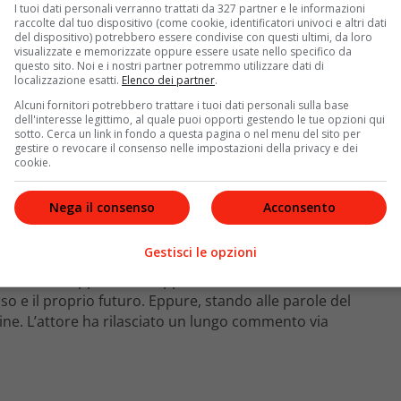
I tuoi dati personali verranno trattati da 327 partner e le informazioni
raccolte dal tuo dispositivo (come cookie, identificatori univoci e altri dati
del dispositivo) potrebbero essere condivise con questi ultimi, da loro
visualizzate e memorizzate oppure essere usate nello specifico da
questo sito. Noi e i nostri partner potremmo utilizzare dati di
localizzazione esatti.
Elenco dei partner
.
Alcuni fornitori potrebbero trattare i tuoi dati personali sulla base
dell'interesse legittimo, al quale puoi opporti gestendo le tue opzioni qui
sotto. Cerca un link in fondo a questa pagina o nel menu del sito per
gestire o revocare il consenso nelle impostazioni della privacy e dei
cookie.
torneranno nella sesta stagione?
Nega il consenso
Acconsento
, pare che il primo personaggio che non tornerà in
Élite
Gestisci le opzioni
personaggio. Migliore amico di
Samuel
e presente sin
percorso, dapprima in coppia con
Ander
e, soltanto
so e il proprio futuro. Eppure, stando alle parole del
ine. L’attore ha rilasciato un lungo commento via