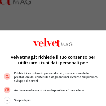
velvetmag.it richiede il tuo consenso per
utilizzare i tuoi dati personali per:
nciato ufficialmente l’uscita di scena dei loro
Pubblicità e contenuti personalizzati, misurazione delle
arole hanno avuto il sapore di un
addio
.
prestazioni dei contenuti e degli annunci, ricerche sul pubblico,
sviluppo di servizi
Archiviare informazioni su dispositivo e/o accedervi
Scopri di più