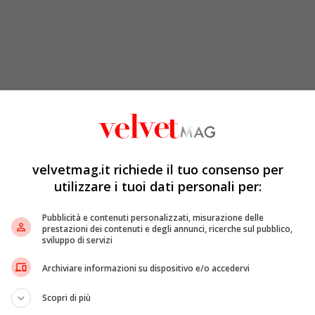
bisogno
“, ha detto al
New York Post
la ventenne
ato i social
Instagram
e
TikTok
nel 2019. Steinerman
uasi
immediato
. Tra l’altro, secondo un rapporto del
to che
Instagram
è
dannoso
per le
ragazze
adolescenti
.
ine
del
corpo
, l’ansia e la
depressione
. La società di
velvetmag.it richiede il tuo consenso per
 minimizzare la valenza dello studio interno.
utilizzare i tuoi dati personali per:
Pubblicità e contenuti personalizzati, misurazione delle
prestazioni dei contenuti e degli annunci, ricerche sul pubblico,
sviluppo di servizi
Archiviare informazioni su dispositivo e/o accedervi
Scopri di più