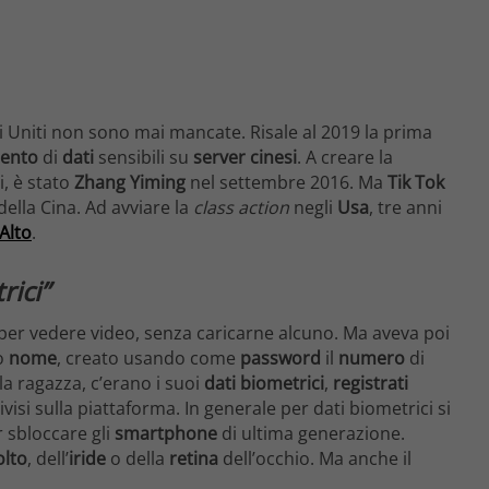
tati Uniti non sono mai mancate. Risale al 2019 la prima
mento
di
dati
sensibili su
server
cinesi
. A creare la
i, è stato
Zhang Yiming
nel settembre 2016. Ma
Tik Tok
della Cina. Ad avviare la
class action
negli
Usa
, tre anni
Alto
.
rici”
o per vedere video, senza caricarne alcuno. Ma aveva poi
o
nome
, creato usando come
password
il
numero
di
la ragazza, c’erano i suoi
dati biometrici
,
registrati
isi sulla piattaforma. In generale per dati biometrici si
 sbloccare gli
smartphone
di ultima generazione.
olto
, dell’
iride
o della
retina
dell’occhio. Ma anche il