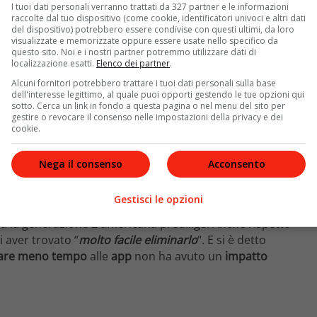
I tuoi dati personali verranno trattati da 327 partner e le informazioni
raccolte dal tuo dispositivo (come cookie, identificatori univoci e altri dati
del dispositivo) potrebbero essere condivise con questi ultimi, da loro
visualizzate e memorizzate oppure essere usate nello specifico da
questo sito. Noi e i nostri partner potremmo utilizzare dati di
localizzazione esatti.
Elenco dei partner
.
Alcuni fornitori potrebbero trattare i tuoi dati personali sulla base
dell'interesse legittimo, al quale puoi opporti gestendo le tue opzioni qui
sotto. Cerca un link in fondo a questa pagina o nel menu del sito per
gestire o revocare il consenso nelle impostazioni della privacy e dei
cookie.
ate University
,
Pat Hamrick
, ha abbandonato sia
e di aver notato un enorme miglioramento del suo
Nega il consenso
Acconsento
eglio
nella vita di tutti i giorni, ora
faccio
le mie cose
a
ngegneria
chimica della
Columbia University
,
Olivia
Gestisci le opzioni
ram
per
6 mesi
alla volta. In tanti comunque stanno
edia la generazione Z americana predilige. Anche rispetto
i aver trovato “
molto facile eliminarlo
“. E si è detto
are meno tempo
alle
app
non ha avuto un
impatto