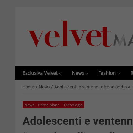
Esclusiva Velvet
News
Fashion
R
/
/
Home
News
Adolescenti e ventenni dicono addio ai s
News
Primo piano
Tecnologia
Adolescenti e ventenni