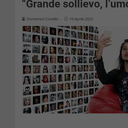
“Grande sollievo, l’um
Domenico Coviello
-
19 Aprile 2022