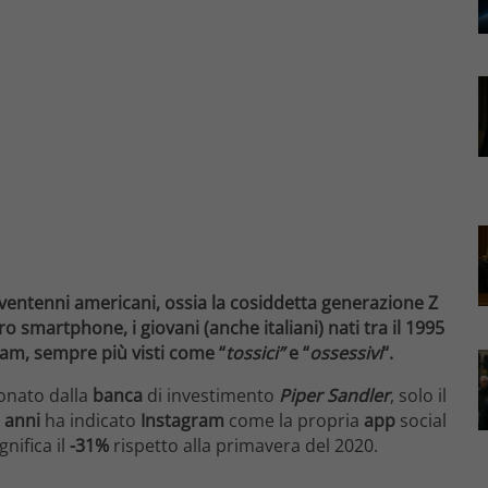
i ventenni americani, ossia la cosiddetta generazione Z
oro smartphone, i giovani (anche italiani) nati tra il 1995
gram, sempre più visti come
“
tossici”
e “
ossessivi
“.
nato dalla
banca
di investimento
Piper Sandler
, solo il
2 anni
ha indicato
Instagram
come la propria
app
social
gnifica il
-31%
rispetto alla primavera del 2020.