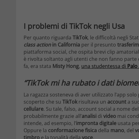
I problemi di TikTok negli Usa
Per quanto riguarda
TikTok
, le difficoltà negli S
class action
in California
per il presunto
trasferi
piattaforma social, che ospita brevi clip amatorial
è rivolta soltanto agli utenti che non fanno parte 
fa, era stata
Misty Hong
,
una studentessa di
Palo 
“TikTok mi ha rubato i dati biomet
La ragazza sosteneva di aver utilizzato l’app sol
scoperto che su
TikTok
risultava un
account
a su
cellulare
. Su tale, falso, account social a nome del
probabilmente grazie all’
analisi
di
video
mai condiv
intende, ad esempio, l’
impronta digitale
usata per
Oppure la
conformazione fisica
della
mano
, del
v
timbro
e la tonalità della
voce
.