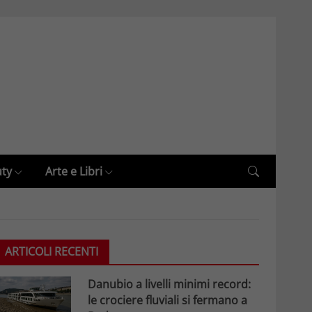
uty
Arte e Libri
ARTICOLI RECENTI
Danubio a livelli minimi record:
le crociere fluviali si fermano a