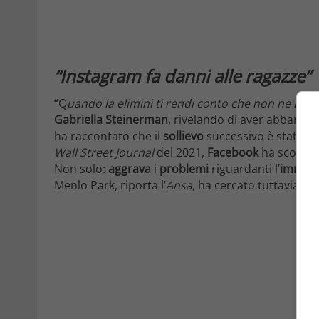
“Instagram fa danni alle ragazze”
“Q
uando la elimini ti rendi conto che non ne hai 
Gabriella Steinerman
, rivelando di aver abbandon
ha raccontato che il
sollievo
successivo è stato q
Wall Street Journal
del 2021,
Facebook
ha scoper
Non solo:
aggrava
i
problemi
riguardanti l’
immag
Menlo Park, riporta l’
Ansa
, ha cercato tuttavia di