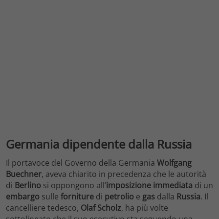
Germania dipendente dalla Russia
Il portavoce del Governo della Germania
Wolfgang
Buechner
, aveva chiarito in precedenza che le autorità
di
Berlino
si oppongono all’
imposizione
immediata
di un
embargo
sulle
forniture
di
petrolio
e
gas
dalla
Russia
. Il
cancelliere tedesco,
Olaf Scholz
, ha più volte
sottolineato che il suo esecutivo sta seguendo una