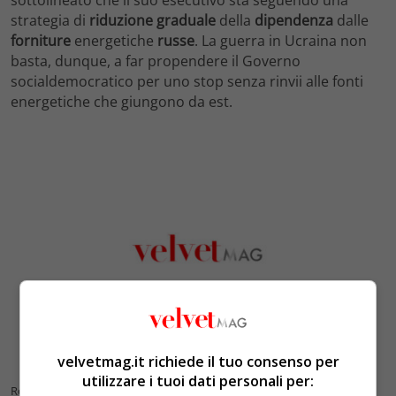
strategia di
riduzione graduale
della
dipendenza
dalle
forniture
energetiche
russe
. La guerra in Ucraina non
basta, dunque, a far propendere il Governo
socialdemocratico per uno stop senza rinvii alle fonti
energetiche che giungono da est.
velvetmag.it richiede il tuo consenso per
utilizzare i tuoi dati personali per:
Robert Habeck, ministro dell’Economia, vicecancelliere e leader dei