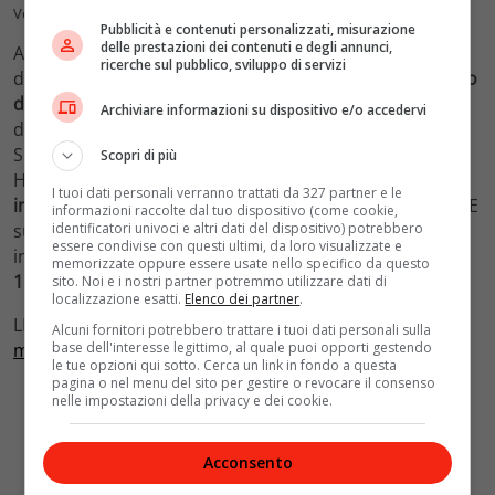
Verdi tedeschi
Pubblicità e contenuti personalizzati, misurazione
delle prestazioni dei contenuti e degli annunci,
A sua volta
Robert Habeck
, vicecancelliere e ministro
ricerche sul pubblico, sviluppo di servizi
dell’Economia, ha annunciato l’introduzione di un
piano
di emergenza
in caso di
cessazione
Archiviare informazioni su dispositivo e/o accedervi
dell’
approvvigionamento energetico
dalla
Russia
.
Secondo le previsioni ufficiali del ministero guidato da
Scopri di più
Habeck, la
Germania
non potrà raggiungere la piena
I tuoi dati personali verranno trattati da 327 partner e le
indipendenza
dal
gas
russo
prima dell’estate del
2024
. E
informazioni raccolte dal tuo dispositivo (come cookie,
identificatori univoci e altri dati del dispositivo) potrebbero
sui mercati internazionali i
prezzi
del
petrolio
sono
essere condivise con questi ultimi, da loro visualizzate e
intanto ai
massimi
da quasi tre settimane: a quota
memorizzate oppure essere usate nello specifico da questo
113,80 dollari
al
barile
.
sito. Noi e i nostri partner potremmo utilizzare dati di
localizzazione esatti.
Elenco dei partner
.
LEGGI ANCHE:
Maria Sharapova: la campionessa dalla
Alcuni fornitori potrebbero trattare i tuoi dati personali sulla
base dell'interesse legittimo, al quale puoi opporti gestendo
mentalità di ferro
le tue opzioni qui sotto. Cerca un link in fondo a questa
pagina o nel menu del sito per gestire o revocare il consenso
nelle impostazioni della privacy e dei cookie.
Acconsento