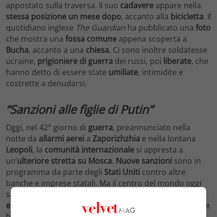
appostato sulla traversa. Il suo
cadavere
appare nella
stessa
posizione
un mese dopo
, accanto alla
bicicletta
. Il
quotidiano inglese
The Guardian
ha pubblicato una
foto
che mostra una
fossa comune
appena scoperta a
Bucha
, accanto a una
chiesa
. Ci sono inoltre soldatesse
ucraine,
prigioniere di guerra
dei russi, poi
liberate
, che
hanno detto di essere state
umiliate
, intimidite e
costrette a denudarsi.
“Sanzioni alle figlie di Putin”
Oggi, nel 42° giorno di
guerra
, preannunciato nella
notte da
allarmi aerei
a
Zaporizhzhia
e nella lontana
Leopoli
, la
comunità internazionale
si appresta a
un’
ulteriore stretta su Mosca
.
Nuove sanzioni
sono in
programma da parte degli
Stati Uniti
contro altre
banche e imprese statali. Ma il centro del mondo oggi
sarà a
Bruxelles
, dove gli ambasciatori dell’
Unione
europea
vareranno un
quinto pacchetto di sanzioni
che
bandiranno il
carbone russo
e impediranno alle navi di