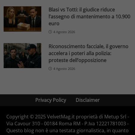
Blasi vs Totti: il giudice riduce
l’assegno di mantenimento a 10.900
euro
4 Agosto 2026
Riconoscimento facciale, il governo
accelera i poteri alla polizia:
proteste dell’opposizione
4 Agosto 2026
Privacy Policy
Disclaimer
Copyright © 2025 VelvetMag.it proprietà di Metup Srl -
Via Cavour 310 - 00184 Roma RM - P.Iva 12221781003 -
Questo blog non è una testata giornalistica, in quanto