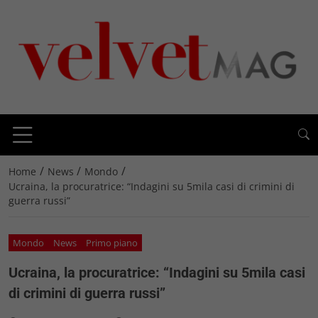
/
/
/
Home
News
Mondo
Ucraina, la procuratrice: “Indagini su 5mila casi di crimini di
guerra russi”
Mondo
News
Primo piano
Ucraina, la procuratrice: “Indagini su 5mila casi
di crimini di guerra russi”