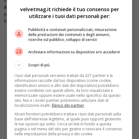
approdare
nei
porti europei
e ai
tir
di
entrare
. E
velvetmag.it richiede il tuo consenso per
potrebbero colpire – anticipa il
Wall Street Journal
– le
utilizzare i tuoi dati personali per:
figlie di Vladimir Putin.
Pubblicità e contenuti personalizzati, misurazione
delle prestazioni dei contenuti e degli annunci,
ricerche sul pubblico, sviluppo di servizi
Archiviare informazioni su dispositivo e/o accedervi
Scopri di più
I tuoi dati personali verranno trattati da 327 partner e le
informazioni raccolte dal tuo dispositivo (come cookie,
identificatori univoci e altri dati del dispositivo) potrebbero
essere condivise con questi ultimi, da loro visualizzate e
memorizzate oppure essere usate nello specifico da questo
sito. Noi e i nostri partner potremmo utilizzare dati di
localizzazione esatti.
Elenco dei partner
.
Alcuni fornitori potrebbero trattare i tuoi dati personali sulla
base dell'interesse legittimo, al quale puoi opporti gestendo
le tue opzioni qui sotto. Cerca un link in fondo a questa
pagina o nel menu del sito per gestire o revocare il consenso
nelle impostazioni della privacy e dei cookie.