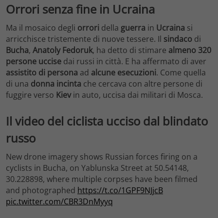
Orrori senza fine in Ucraina
Ma il mosaico degli
orrori
della
guerra
in
Ucraina
si
arricchisce tristemente di nuove tessere. Il
sindaco
di
Bucha
,
Anatoly
Fedoruk
, ha detto di stimare
almeno 320
persone uccise
dai russi in città. E ha affermato di aver
assistito
di
persona
ad
alcune esecuzioni
. Come quella
di una
donna incinta
che cercava con altre persone di
fuggire verso
Kiev
in auto, uccisa dai militari di Mosca.
Il video del ciclista ucciso dal blindato
russo
New drone imagery shows Russian forces firing on a
cyclists in Bucha, on Yablunska Street at 50.54148,
30.228898, where multiple corpses have been filmed
and photographed
https://t.co/1GPF9NJjcB
pic.twitter.com/CBR3DnMyyq