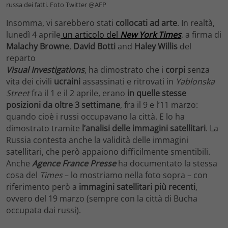
russa dei fatti. Foto Twitter @AFP
Insomma, vi sarebbero stati
collocati
ad arte
. In realtà,
lunedì 4 aprile
un articolo del
New York Times
, a firma di
Malachy
Browne
,
David Botti
and
Haley Willis
del
reparto
Visual Investigations
, ha dimostrato che i
corpi
senza
vita dei civili
ucraini
assassinati e ritrovati in
Yablonska
Street
fra il 1 e il 2 aprile, erano
in quelle stesse
posizioni da oltre 3 settimane
, fra il 9 e l’11 marzo:
quando cioè i russi occupavano la città. E lo ha
dimostrato tramite
l’analisi delle immagini satellitari
. La
Russia contesta anche la validità delle immagini
satellitari, che però appaiono difficilmente smentibili.
Anche
Agence France Presse
ha documentato la stessa
cosa del
Times
– lo mostriamo nella foto sopra – con
riferimento però a
immagini satellitari più recenti
,
ovvero del 19 marzo (sempre con la città di Bucha
occupata dai russi).