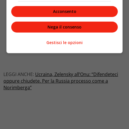
Acconsento
Nega il consenso
Gestisci le opzioni
LEGGI ANCHE:
Ucraina, Zelensky all’Onu: “Difendeteci
oppure chiudete. Per la Russia processo come a
Norimberga”