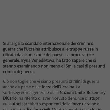
Si allarga lo scandalo internazionale dei crimini di
guerra che l’Ucraina attribuisce alle truppe russe in
ritirata da alcune zone del paese. La procuratrice
generale, Iryna Venediktova, ha fatto sapere che si
stanno esaminando non meno di 5mila casi di presunti
crimini di guerra.
Ciò non toglie che vi siano presunti
crimini
di guerra
anche da parte delle
forze dell’Ucraina
. La
sottosegretaria generale delle
Nazioni Unite
,
Rosemary
DiCarlo
, ha riferito di aver ricevuto denunce di
stupri
i
cui
autori
sarebbero
esponenti
delle
forze ucraine
e
delle
milizie di difesa civili
. Mentre membri delle
forze