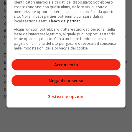
identificatori univoci e altri dati del dispositivo) potrebbero
fonte di ottimismo
. “
Con un capitale culturale modesto
essere condivise con questi ultimi, da loro visualizzate e
e del tutto privo di capitale sociale, economico e
memorizzate oppure essere usate nello specifico da questo
simbolico, Chanel è stata la
quintessenza
dell’outsider
sito. Noi e i nostri partner potremmo utilizzare dati di
localizzazione esatti.
Elenco dei partner
.
quando ha iniziato il suo viaggio imprenditoriale,
Alcuni fornitori potrebbero trattare i tuoi dati personali sulla
eppure è riuscita a
lasciare un segno ineguagliabile
base dell'interesse legittimo, al quale puoi opporti gestendo
nello sviluppo dell’industria della moda. Questo viaggio
le tue opzioni qui sotto. Cerca un link in fondo a questa
è emblematico degli innovatori outsider
“.
pagina o nel menu del sito per gestire o revocare il consenso
nelle impostazioni della privacy e dei cookie.
Ed ancora:
“Essere
liberi dalle pressioni e dal
conformismo
degli addetti ai lavori regala prospettive e
Acconsento
idee uniche.
Per trasformare queste idee in un impatto
reale, gli outsider devono costruire dei ponti con quei
Nega il consenso
mondi, trovando un pubblico comprensivo che possa
sostenere i loro sforzi. E costruire ponti richiede
perseveranza.”
Gestisci le opzioni