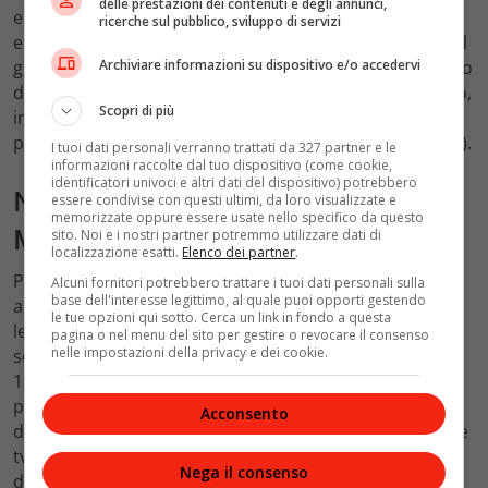
delle prestazioni dei contenuti e degli annunci,
e Serkan avrà una discussione in occasione della prima
ricerche sul pubblico, sviluppo di servizi
ecografia. Mentre la Yildiz vorrebbe infatti non sapere il
Archiviare informazioni su dispositivo e/o accedervi
genere della creatura, il Bolat si mostrerà curioso, tanto
da scattare di nascosto una foto al monitor. Poco dopo,
Scopri di più
insieme ad Engin, riunirà un team di esperti perché
possano illuminarlo sul sesso del bambino (o bambina).
I tuoi dati personali verranno trattati da 327 partner e le
informazioni raccolte dal tuo dispositivo (come cookie,
identificatori univoci e altri dati del dispositivo) potrebbero
Non solo Canale 5: le fiction di
essere condivise con questi ultimi, da loro visualizzate e
memorizzate oppure essere usate nello specifico da questo
Mediaset anche su Italia 1 e Rete 4
sito. Noi e i nostri partner potremmo utilizzare dati di
localizzazione esatti.
Elenco dei partner
.
Proseguono gli appuntamenti con le fiction anche sulle
Alcuni fornitori potrebbero trattare i tuoi dati personali sulla
base dell'interesse legittimo, al quale puoi opporti gestendo
altre reti di Mediaset. Su Rete 4 proseguono, in replica,
le tue opzioni qui sotto. Cerca un link in fondo a questa
le vicende de
Il Segreto
, in onda a partire dalle 12:31. A
pagina o nel menu del sito per gestire o revocare il consenso
nelle impostazioni della privacy e dei cookie.
seguire, torna
La signora in giallo
, a partire dalle ore
13:00. Dopo lo sportello di
Forum
, delle ore 14:00 e il
programma
Dalla pare degli animali
, alle ore 15:35, il
Acconsento
daytime di Rete 4 prosegue, dalle ore 16:45, con la serie
tv
Colombo
. Anche Italia 1 si apre all’insegna
Nega il consenso
dell’intrattenimento. Dalle 14:05 alle 15:25 andranno in