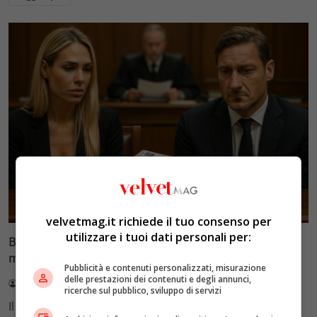
Glamour & Gossip
velvetmag.it richiede il tuo consenso per
utilizzare i tuoi dati personali per:
Blasi vs Totti: il giudice riduce l’assegno di
mantenimento a 10.900 euro
Pubblicità e contenuti personalizzati, misurazione
delle prestazioni dei contenuti e degli annunci,
Redazione VelvetMAG
4 Agosto 2026
ricerche sul pubblico, sviluppo di servizi
Il Tribunale di Roma ha fissato l'assegno di