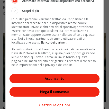
Archiviare informazioni su dispositivo e/o accedervi
mantenimento figli a 10.900 euro mensili nel caso Totti-
Blasi, respingendo la richiesta di 20mila euro della
Scopri di più
conduttrice.
I tuoi dati personali verranno trattati da 327 partner e le
informazioni raccolte dal tuo dispositivo (come cookie,
Leggi di più
identificatori univoci e altri dati del dispositivo) potrebbero
essere condivise con questi ultimi, da loro visualizzate e
memorizzate oppure essere usate nello specifico da questo
sito. Noi e i nostri partner potremmo utilizzare dati di
localizzazione esatti.
Elenco dei partner
.
Alcuni fornitori potrebbero trattare i tuoi dati personali sulla
base dell'interesse legittimo, al quale puoi opporti gestendo
le tue opzioni qui sotto. Cerca un link in fondo a questa
pagina o nel menu del sito per gestire o revocare il consenso
nelle impostazioni della privacy e dei cookie.
Acconsento
Nega il consenso
Politica
Gestisci le opzioni
Riconoscimento facciale, il governo accelera i poteri alla