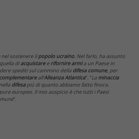
nel sostenere il
popolo ucraino
. Nel farlo, ha assunto
quella di
acquistare
e
rifornire
armi
a un Paese in
dere spediti sul cammino della
difesa comune
, per
complementare
all’
Alleanza Atlantica
“. “
La
minaccia
nella
difesa
più di quanto abbiamo fatto finora.
pure europeo. Il mio auspicio è che tutti i Paesi
comune
“.