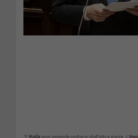
“L’
Italia
non intende voltarsi dall’altra parte. L’
inv