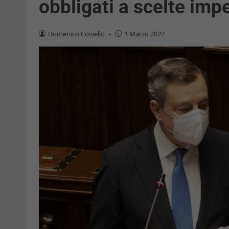
obbligati a scelte imp
Domenico Coviello
-
1 Marzo 2022