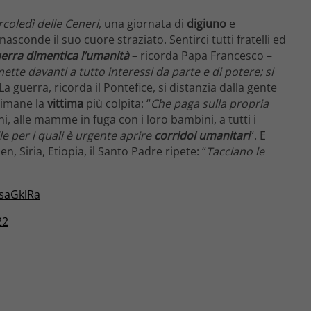
coledì delle Ceneri
, una giornata di
digiuno
e
nasconde il suo cuore straziato. Sentirci tutti fratelli ed
guerra dimentica l’umanità
– ricorda Papa Francesco –
tte davanti a tutto interessi da parte e di potere; si
 La guerra, ricorda il Pontefice, si distanzia dalla gente
rimane la
vittima
più colpita: “
Che paga sulla propria
ni, alle mamme in fuga con i loro bambini, a tutti i
lle per i quali è urgente aprire
corridoi umanitari
“. E
 Siria, Etiopia, il Santo Padre ripete: “
Tacciano le
6saGklRa
22