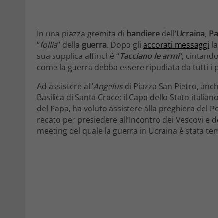
In una piazza gremita di
bandiere
dell’
Ucraina
,
Pa
“
follia
” della
guerra
. Dopo gli
accorati messaggi
la
sua supplica affinché “
Tacciano le armi
“; cintand
come la guerra debba essere ripudiata da tutti i p
Ad assistere all’
Angelus
di Piazza San Pietro, anch
Basilica di Santa Croce; il Capo dello Stato italia
del Papa, ha voluto assistere alla preghiera del Po
recato per presiedere all’Incontro dei Vescovi e de
meeting del quale la guerra in Ucraina è stata te