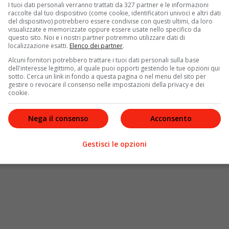
ll’
Incontro Mediterraneo
a Firenze, per un
I tuoi dati personali verranno trattati da 327 partner e le informazioni
raccolte dal tuo dispositivo (come cookie, identificatori univoci e altri dati
rancesco non ha desistito dall’incentrare la sua
del dispositivo) potrebbero essere condivise con questi ultimi, da loro
la guerra che sta colpendo l’Ucraina. Anche in
visualizzate e memorizzate oppure essere usate nello specifico da
già lanciato i suoi appelli nei giorni scorsi, il
questo sito. Noi e i nostri partner potremmo utilizzare dati di
localizzazione esatti.
Elenco dei partner
.
zione che incombe ancora in queste ore. “
In questi
Alcuni fornitori potrebbero trattare i tuoi dati personali sulla base
: la guerra
“. Abbiamo pregato più volte affinché questa
dell'interesse legittimo, al quale puoi opporti gestendo le tue opzioni qui
 che oggi chiede di non smettere di pregare.
sotto. Cerca un link in fondo a questa pagina o nel menu del sito per
gestire o revocare il consenso nelle impostazioni della privacy e dei
cookie.
Nega il consenso
Acconsento
Gestisci le opzioni