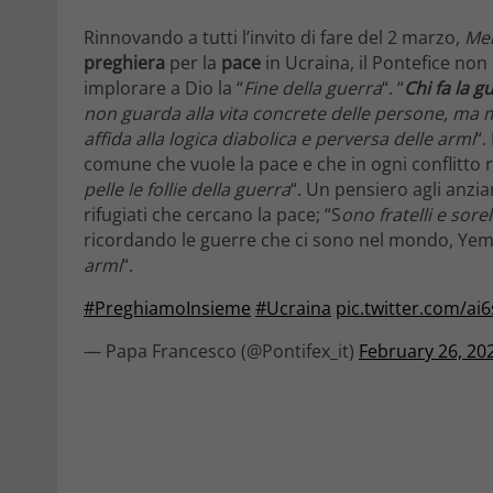
Rinnovando a tutti l’invito di fare del 2 marzo,
Mer
preghiera
per la
pace
in Ucraina, il Pontefice non 
implorare a Dio la “
Fine della guerra
“. “
Chi fa la 
non guarda alla vita concrete delle persone, ma me
affida alla logica diabolica e perversa delle armi
“.
comune che vuole la pace e che in ogni conflitto 
pelle le follie della guerra
“. Un pensiero agli anzia
rifugiati che cercano la pace; “S
ono fratelli e sore
ricordando le guerre che ci sono nel mondo, Yemen,
armi
“.
#PreghiamoInsieme
#Ucraina
pic.twitter.com/ai
— Papa Francesco (@Pontifex_it)
February 26, 20