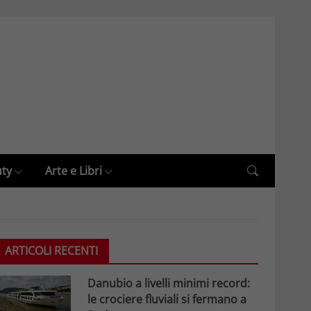
uty
Arte e Libri
ARTICOLI RECENTI
Danubio a livelli minimi record:
le crociere fluviali si fermano a