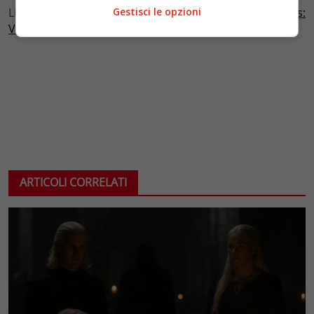
Gestisci le opzioni
LEGGI ANCHE:
Netflix pubblica il primo trailer di “Vikings:
Valhalla”
ARTICOLI CORRELATI