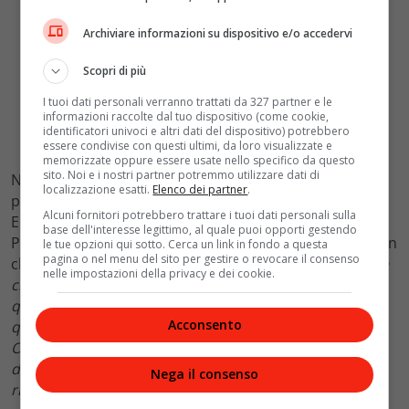
Archiviare informazioni su dispositivo e/o accedervi
Scopri di più
I tuoi dati personali verranno trattati da 327 partner e le
informazioni raccolte dal tuo dispositivo (come cookie,
identificatori univoci e altri dati del dispositivo) potrebbero
essere condivise con questi ultimi, da loro visualizzate e
memorizzate oppure essere usate nello specifico da questo
sito. Noi e i nostri partner potremmo utilizzare dati di
Nell’ultima puntata di
Bridgerton
, Colin ha deciso di
localizzazione esatti.
Elenco dei partner
.
partire dopo lo scandalo che ha coinvolto
Marina
.
Alcuni fornitori potrebbero trattare i tuoi dati personali sulla
Eppure, mentre era via, ha coltivato il rapporto con
base dell'interesse legittimo, al quale puoi opporti gestendo
Penelope inviandole delle
lettere
. Ed è proprio con Colin
le tue opzioni qui sotto. Cerca un link in fondo a questa
pagina o nel menu del sito per gestire o revocare il consenso
che emerge la vera essenza di Penelope. “
Stranamente
nelle impostazioni della privacy e dei cookie.
credo che la sua vera essenza esce fuori proprio
quando è con Colin. C’è una sensazione di benessere
Acconsento
quando è con lui ed è un’anima così genuina.
Ovviamente adora Eloise, ma con Colin è un altro
discorso. Attraverso quelle lettere ha avuto modo di
Nega il consenso
rivelarsi di più
“, ha precisato Nicola Coughlan.