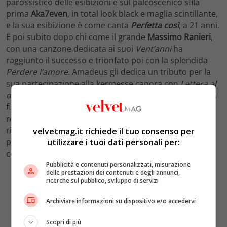
parossistico delle esibizioni e sul palcoscenico sfila
prima
Aka7even
, in total look black e maglia scintillante,
e la sua esibizione è come canta
Perfetta così
, a 21 anni.
E poi subito dopo chi come il grande
Massimo Ranieri
,
con una canzone dedicata ai suoi
Vent’anni
ha
raggiunto il successo e trionfato poi con la splendida
Perdere l’amore
. Amadeus gli dedica un tributo per la
sua partecipazione alla kermesse canora con
Lettera al
di là del mare
. Uno scroscio di applausi si sprigiona alla
fine dell’esibizione ed il cantante, in tuxedo nero dai
rever Swarovski di Versace, abbraccia il maestro e
ringraziando il pubblico, urla “
papalina
”. Per tutti i suoi
velvetmag.it richiede il tuo consenso per
più giovani fans, punti al
FantaSanremo
assicurati,
utilizzare i tuoi dati personali per:
come gli hanno chiesto i nipoti.
Pubblicità e contenuti personalizzati, misurazione
delle prestazioni dei contenuti e degli annunci,
ricerche sul pubblico, sviluppo di servizi
Archiviare informazioni su dispositivo e/o accedervi
Scopri di più