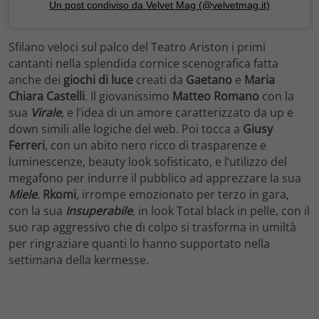
Un post condiviso da Velvet Mag (@velvetmag.it)
Sfilano veloci sul palco del Teatro Ariston i primi
cantanti nella splendida cornice scenografica fatta
anche dei
giochi
di
luce
creati da
Gaetano
e
Maria
Chiara Castelli
. Il giovanissimo
Matteo Romano
con la
sua
Virale
, e l’idea di un amore caratterizzato da up e
down simili alle logiche del web. Poi tocca a
Giusy
Ferreri
, con un abito nero ricco di trasparenze e
luminescenze, beauty look sofisticato, e l’utilizzo del
megafono per indurre il pubblico ad apprezzare la sua
Miele
.
Rkomi
, irrompe emozionato per terzo in gara,
con la sua
Insuperabile
, in look Total black in pelle, con il
suo rap aggressivo che di colpo si trasforma in umiltà
per ringraziare quanti lo hanno supportato nella
settimana della kermesse.