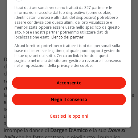
I tuoi dati personali verranno trattati da 327 partner e le
informazioni raccolte dal tuo dispositivo (come cookie,
identificatori univoci e altri dati del dispositivo) potrebbero
essere condivise con questi ultimi, da loro visualizzate e
memorizzate oppure essere usate nello specifico da questo
sito. Noi e i nostri partner potremmo utilizzare dati di
localizzazione esatti.
Elenco dei partner
.
Alcuni fornitori potrebbero trattare i tuoi dati personali sulla
base dell'interesse legittimo, al quale puoi opporti gestendo
le tue opzioni qui sotto. Cerca un link in fondo a questa
Dalla voce inconfondibile di Ranieri si passa a
Noemi
,
pagina o nel menu del sito per gestire o revocare il consenso
nelle impostazioni della privacy e dei cookie.
che illumina l’intero teatro. La sua inconfondibile
chioma ramata, valorizzata dall’abito argento con
raffinate trasparenze nude di Alberta Ferretti.
Ti amo
Acconsento
non lo so dire
è il suo brano e la voce graffiante scalda
la platea. In perfetta alternanza arriva
Fabrizio Moro
che
Nega il consenso
esegue
Sei tu
, dopo quattro anni dall’ultima e alla
settima partecipazione alla kermesse, per cui sceglie
una ballata romantica che parla d’amore e che dedica
Gestisci le opzioni
agli amori della sua vita. Non sono neppure le 22 e
irrompe la dance di
Dargen D’Amico
e la sua
Dove si
balla
che ha fatto scattare in piedi tutto il pubblico