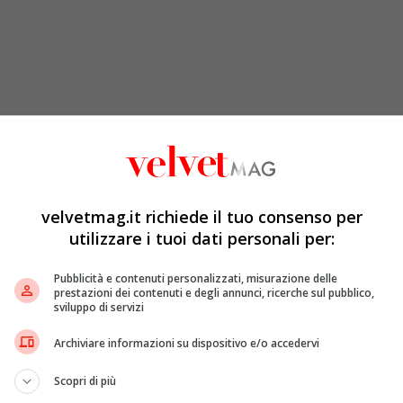
velvetmag.it richiede il tuo consenso per
utilizzare i tuoi dati personali per:
tro Johnson chiedendo ironicamente se “
non
avesse
Pubblicità e contenuti personalizzati, misurazione delle
prestazioni dei contenuti e degli annunci, ricerche sul pubblico,
 capito che si applicavano anche al n. 10″.
La
May
ha
sviluppo di servizi
restrizioni significative
” alle libertà delle persone,
 vengano seguite, aggiungendo che “
il rapporto di Gray
Archiviare informazioni su dispositivo e/o accedervi
tava osservando i regolamenti che aveva imposto alla
Scopri di più