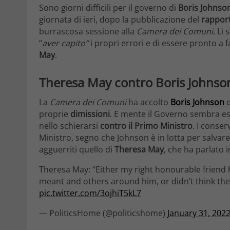
Sono giorni difficili per il governo di
Boris Johnso
giornata di ieri, dopo la pubblicazione del
rappor
burrascosa sessione alla
Camera dei Comuni
. Lì
“
aver capito”
i propri errori e di essere pronto a
May
.
Theresa May contro Boris Johnson
La
Camera dei Comuni
ha accolto
Boris Johnson
proprie
dimissioni
. E mente il Governo sembra es
nello schierarsi
contro il Primo Ministro
. I conser
Ministro, segno che Johnson è in lotta per salvare 
agguerriti quello di
Theresa May
, che ha parlato i
Theresa May: “Either my right honourable friend 
meant and others around him, or didn’t think the
pic.twitter.com/3ojhiT5kL7
— PoliticsHome (@politicshome)
January 31, 202