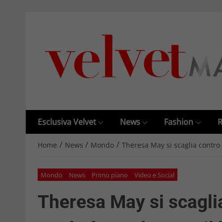
Esclusiva Velvet
News
Fashion
R
/
/
/
Home
News
Mondo
Theresa May si scaglia contro 
Mondo
News
Primo piano
Video e Social
Theresa May si scagli