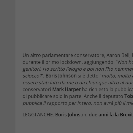
Un altro parlamentare conservatore, Aaron Bell, h
durante il primo lockdown, aggiungendo: “
Non ho 
genitori. Ho scritto l’elogio e poi non l’ho nemme
sciocco?
“.
Boris Johnson
si è detto “
molto, molto d
essere stati fatti da me o da chiunque altro al num
conservatori
Mark Harper
ha richiesto la pubbli
di pubblicare solo in parte. Anche il deputato
Tob
pubblica il rapporto per intero, non avrà più il m
LEGGI ANCHE:
Boris Johnson, due anni fa la Brexit