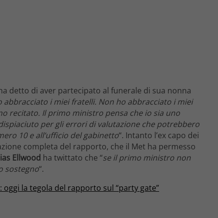
a detto di aver partecipato al funerale di sua nonna
abbracciato i miei fratelli. Non ho abbracciato i miei
no recitato. Il primo ministro pensa che io sia uno
ispiaciuto per gli errori di valutazione che potrebbero
ero 10 e all’ufficio del gabinetto
“. Intanto l’ex capo dei
cazione completa del rapporto, che il Met ha permesso
ias Ellwood
ha twittato che “
se il primo ministro non
io sostegno
“.
: oggi la tegola del rapporto sul “party gate”