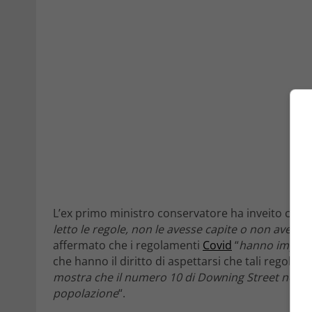
L’ex primo ministro conservatore ha inveito con
letto le regole, non le avesse capite o non avesse
affermato che i regolamenti
Covid
“
hanno imposto 
che hanno il diritto di aspettarsi che tali regole
mostra che il numero 10 di Downing Street non s
popolazione
“.