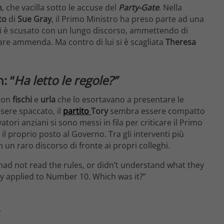
n
, che vacilla sotto le accuse del
Party-Gate
. Nella
to
di
Sue Gray
, il Primo Ministro ha preso parte ad una
 si è scusato con un lungo discorso, ammettendo di
 fare ammenda. Ma contro di lui si è scagliata
Theresa
: “
Ha letto le regole?”
con
fischi
e
urla
che lo esortavano a presentare le
sere spaccato, il
partito
Tory
sembra essere compatto
vatori anziani si sono messi in fila per criticare il Primo
il proprio posto al Governo. Tra gli interventi più
n un raro discorso di fronte ai propri colleghi.
had not read the rules, or didn’t understand what they
y applied to Number 10. Which was it?”
2