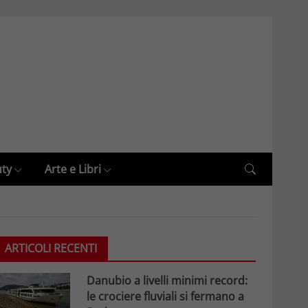
uty
Arte e Libri
ARTICOLI RECENTI
Danubio a livelli minimi record:
le crociere fluviali si fermano a