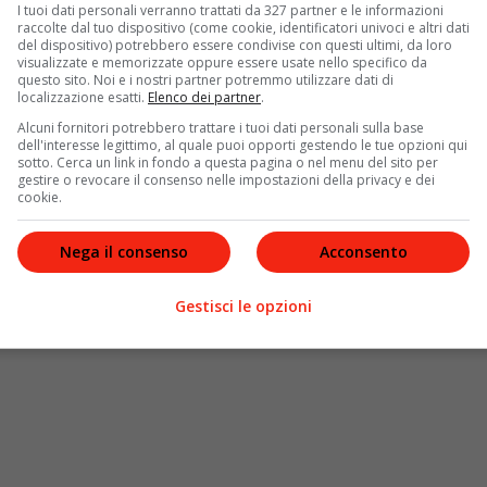
I tuoi dati personali verranno trattati da 327 partner e le informazioni
e crede di salvare il proprio Governo
raccolte dal tuo dispositivo (come cookie, identificatori univoci e altri dati
del dispositivo) potrebbero essere condivise con questi ultimi, da loro
visualizzate e memorizzate oppure essere usate nello specifico da
carica di
primo ministro dal 2016 al 2019
, ha sollevato
questo sito. Noi e i nostri partner potremmo utilizzare dati di
è affrettato a rispondere: “
Suggerisco di leggere bene il
localizzazione esatti.
Elenco dei partner
.
ttiamo per vedere la conclusione dell’inchiesta”.
Alcuni fornitori potrebbero trattare i tuoi dati personali sulla base
azione possa mutare a proprio favore, molti altri
dell'interesse legittimo, al quale puoi opporti gestendo le tue opzioni qui
sotto. Cerca un link in fondo a questa pagina o nel menu del sito per
i a riguardo. Mitchell, ex
Segretario allo Sviluppo
gestire o revocare il consenso nelle impostazioni della privacy e dei
goduto del suo “
pieno sostegno
“, ma che ora è
cookie.
.
Nega il consenso
Acconsento
Gestisci le opzioni