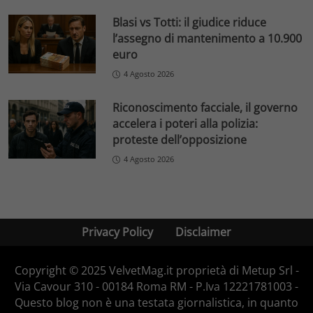
Blasi vs Totti: il giudice riduce
l’assegno di mantenimento a 10.900
euro
4 Agosto 2026
Riconoscimento facciale, il governo
accelera i poteri alla polizia:
proteste dell’opposizione
4 Agosto 2026
Privacy Policy
Disclaimer
Copyright © 2025 VelvetMag.it proprietà di Metup Srl -
Via Cavour 310 - 00184 Roma RM - P.Iva 12221781003 -
Questo blog non è una testata giornalistica, in quanto