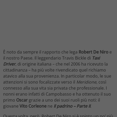
È noto da sempre il rapporto che lega
Robert De Niro
e
il nostro Paese. Il leggendario Travis Bickle di
Taxi
Driver
, di origine italiana – che nel 2006 ha ricevuto la
cittadinanza – ha più volte rivendicato quel richiamo
atavico alla sua provenienza. In particolar modo, le sue
attenzioni si sono focalizzate verso il
Meridione
, così
connesso alla sua vita sia privata che professionale. I
nonni erano infatti di Campobasso e ha ottenuto il suo
primo
Oscar
grazie a uno dei suoi ruoli più noti: il
giovane
Vito Corleone
ne
Il padrino – Parte II
.
Questa volta, però, Robert De Niro si è spinto un po’ più