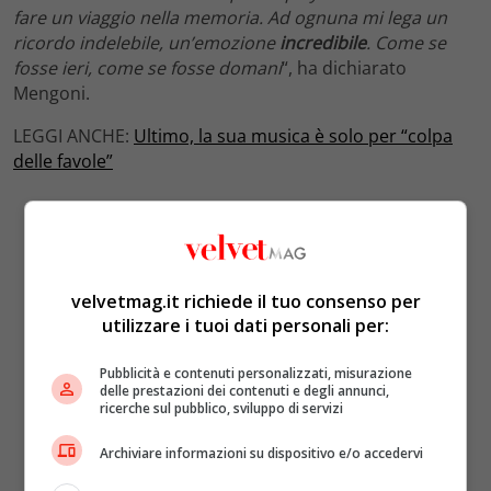
fare un viaggio nella memoria. Ad ognuna mi lega un
ricordo indelebile, un’emozione
incredibile
. Come se
fosse ieri, come se fosse domani
“, ha dichiarato
Mengoni.
LEGGI ANCHE:
Ultimo, la sua musica è solo per “colpa
delle favole”
velvetmag.it richiede il tuo consenso per
utilizzare i tuoi dati personali per:
Pubblicità e contenuti personalizzati, misurazione
delle prestazioni dei contenuti e degli annunci,
ricerche sul pubblico, sviluppo di servizi
Archiviare informazioni su dispositivo e/o accedervi