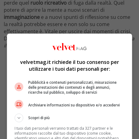
perde quel
ruolo ricreativo
di fuga dalla realtà. Quel
potere di aprire la mente a nuovi scenari di
immaginazione
e a nuovi spunti di riflessione su come
la realtà potrebbe essere e non solo su come
effettivamente è. Vitale per uscire dai momenti di crisi.
Dopotutto Fellini sosteneva che “
l’unico vero realista sia
il visionario
”.
velvetmag.it richiede il tuo consenso per
utilizzare i tuoi dati personali per:
Pubblicità e contenuti personalizzati, misurazione
delle prestazioni dei contenuti e degli annunci,
ricerche sul pubblico, sviluppo di servizi
Archiviare informazioni su dispositivo e/o accedervi
Scopri di più
I tuoi dati personali verranno trattati da 327 partner e le
informazioni raccolte dal tuo dispositivo (come cookie,
identificatori univoci e altri dati del dispositivo) potrebbero