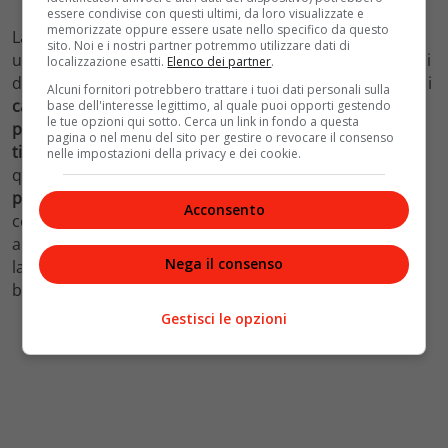
essere condivise con questi ultimi, da loro visualizzate e
memorizzate oppure essere usate nello specifico da questo
La televisione di oggi ha perso quell’impulso creativo e
sito. Noi e i nostri partner potremmo utilizzare dati di
un disegno visionario della realtà. Negli ultimi dieci anni
localizzazione esatti.
Elenco dei partner
.
difatti sono
pochissimi
i
nuovi format
televisivi ideati, e i
Alcuni fornitori potrebbero trattare i tuoi dati personali sulla
canali tradizionali
incollano
meno del 40% della
base dell'interesse legittimo, al quale puoi opporti gestendo
le tue opzioni qui sotto. Cerca un link in fondo a questa
popolazione
davanti lo schermo nella fascia del
prime
pagina o nel menu del sito per gestire o revocare il consenso
time
. Sintomo questo che le persone cercano altrove
nelle impostazioni della privacy e dei cookie.
quella fuga dalla realtà,
ad esempio nelle
nuove
piattaforme digitali e di streaming
che registrano al
Acconsento
contrario un aumento importante. L’esponenziale
aumento della concorrenza renderà sempre più ardua
Nega il consenso
la sfida sui contenuti, la televisione tradizionale deve
battere al più presto un colpo.
Gestisci le opzioni