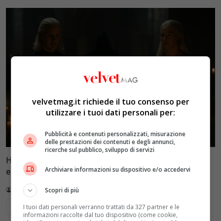
velvetmag.it richiede il tuo consenso per
utilizzare i tuoi dati personali per:
Pubblicità e contenuti personalizzati, misurazione
delle prestazioni dei contenuti e degli annunci,
ricerche sul pubblico, sviluppo di servizi
House of the Dragon 3, episodio 6: una morte
Archiviare informazioni su dispositivo e/o accedervi
eccellente apre ‘Faceless Men’ e mette tutti in pericolo
Redazione VelvetMAG
4 Agosto 2026
Scopri di più
I tuoi dati personali verranno trattati da 327 partner e le
Leggi di più
informazioni raccolte dal tuo dispositivo (come cookie,