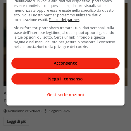
identificatori univoci e altri dati del dispositivo) potrebbero
essere condivise con questi ultimi, da loro visualizzate e
memorizzate oppure essere usate nello specifico da questo
sito. Noi e i nostri partner potremmo utilizzare dati di
localizzazione esatti.
Elenco dei partner
.
Alcuni fornitori potrebbero trattare i tuoi dati personali sulla
base dell'interesse legittimo, al quale puoi opporti gestendo
le tue opzioni qui sotto. Cerca un link in fondo a questa
pagina o nel menu del sito per gestire o revocare il consenso
nelle impostazioni della privacy e dei cookie.
Acconsento
Nega il consenso
Anya Taylor-Joy in ‘Lucky’: dalla regina degli scacchi alla
Gestisci le opzioni
regina della truffa
Redazione VelvetMAG
3 Agosto 2026
Leggi di più