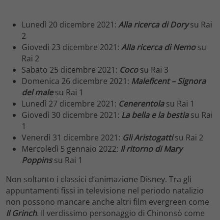
Lunedì 20 dicembre 2021:
Alla ricerca di Dory
su Rai
2
Giovedì 23 dicembre 2021:
Alla ricerca di Nemo
su
Rai 2
Sabato 25 dicembre 2021:
Coco
su Rai 3
Domenica 26 dicembre 2021:
Maleficent – Signora
del male
su Rai 1
Lunedì 27 dicembre 2021:
Cenerentola
su Rai 1
Giovedì 30 dicembre 2021:
La bella e la bestia
su Rai
1
Venerdì 31 dicembre 2021:
Gli Aristogatti
su Rai 2
Mercoledì 5 gennaio 2022:
Il ritorno di Mary
Poppins
su Rai 1
Non soltanto i classici d’animazione Disney. Tra gli
appuntamenti fissi in televisione nel periodo natalizio
non possono mancare anche altri film evergreen come
Il Grinch
. Il verdissimo personaggio di Chinonsò come