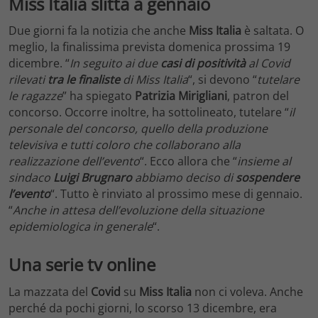
Miss Italia slitta a gennaio
Due giorni fa la notizia che anche
Miss Italia
è saltata. O
meglio, la finalissima prevista domenica prossima 19
dicembre. “
In seguito ai due
casi di positività
al Covid
rilevati
tra le finaliste
di Miss Italia
“, si devono “
tutelare
le ragazze
” ha spiegato
Patrizia Mirigliani
, patron del
concorso. Occorre inoltre, ha sottolineato, tutelare “
il
personale del concorso, quello della produzione
televisiva e tutti coloro che collaborano alla
realizzazione dell’evento
“. Ecco allora che “
insieme al
sindaco
Luigi Brugnaro
abbiamo deciso di
sospendere
l’evento
“. Tutto è rinviato al prossimo mese di gennaio.
“
Anche in attesa dell’evoluzione della situazione
epidemiologica in generale
“.
Una serie tv online
La mazzata del
Covid
su
Miss Italia
non ci voleva. Anche
perché da pochi giorni, lo scorso 13 dicembre, era