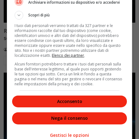
Archiviare informazioni su dispositivo e/o accedervi
Scopri di più
I tuoi dati personali verranno trattati da 327 partner e le
Reflect Orbital: gli specchi spaziali che promettono il
informazioni raccolte dal tuo dispositivo (come cookie,
identificatori univoci e altri dati del dispositivo) potrebbero
sole di notte (per 5mila dollari l’ora)
essere condivise con questi ultimi, da loro visualizzate e
memorizzate oppure essere usate nello specifico da questo
Redazione VelvetMAG
4 Agosto 2026
sito. Noi e i nostri partner potremmo utilizzare dati di
localizzazione esatti.
Elenco dei partner
.
Leggi di più
Alcuni fornitori potrebbero trattare i tuoi dati personali sulla
base dell'interesse legittimo, al quale puoi opporti gestendo
le tue opzioni qui sotto. Cerca un link in fondo a questa
pagina o nel menu del sito per gestire o revocare il consenso
nelle impostazioni della privacy e dei cookie.
Acconsento
Nega il consenso
Gestisci le opzioni