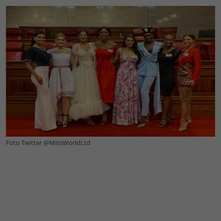
Foto Twitter @MissWorldLtd