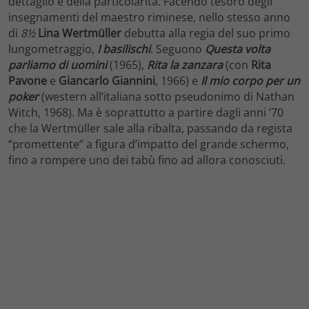
dettaglio e della particolarità. Facendo tesoro degli
insegnamenti del maestro riminese, nello stesso anno
di
8½
Lina Wertmüller
debutta alla regia del suo primo
lungometraggio,
I basilischi
. Seguono
Questa volta
parliamo di uomini
(1965),
Rita la zanzara
(con
Rita
Pavone
e
Giancarlo Giannini
, 1966) e
Il mio corpo per un
poker
(western all’italiana sotto pseudonimo di Nathan
Witch, 1968). Ma è soprattutto a partire dagli anni ’70
che la Wertmüller sale alla ribalta, passando da regista
“promettente” a figura d’impatto del grande schermo,
fino a rompere uno dei tabù fino ad allora conosciuti.