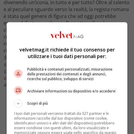
divenendo un’icona, in tutto e per tutto? Oltre al talento
e al peculiare sguardo verso la realtà, la regista romana
è stata quel genere di figura che ad oggi potrebbe
essere definita una
donna di carattere
. E, a darne un
chiaro esempio, è stata lei stessa in un’intervista
rilasciata tempo fa. A chi le ha domandato se avesse
riscontrato difficoltà nella sua carriera, infatti, ha
velvetmag.it richiede il tuo consenso per
risposto senza mezzi termini: “
Me ne sono infischiata
.
utilizzare i tuoi dati personali per:
Sono andata dritta per la mia strada, scegliendo
sempre di fare quello che mi piaceva. Ho avuto un
Pubblicità e contenuti personalizzati, misurazione
carattere forte, fin da piccola. Sono stata addirittura
delle prestazioni dei contenuti e degli annunci,
cacciata da undici scuole.
Sul set comandavo io
. Devi
ricerche sul pubblico, sviluppo di servizi
importi.
Gridavo e picchiavo
.”
Archiviare informazioni su dispositivo e/o accedervi
Scopri di più
I tuoi dati personali verranno trattati da 327 partner e le
informazioni raccolte dal tuo dispositivo (come cookie,
identificatori univoci e altri dati del dispositivo) potrebbero
essere condivise con questi ultimi, da loro visualizzate e
memorizzate oppure essere usate nello specifico da questo