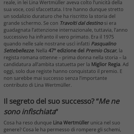
reale, in lei Lina Wertmüller aveva colto l’unicità della
sua voce, così sfaccettata. I tre hanno dunque stretto
un sodalizio duraturo che ha riscritto la storia del
grande schermo. Se con
Travolti dal destino
si era
guadagnata l’attenzione internazionale, tuttavia, l’anno
successivo ha infranto il vero primato. Era il 1975
quando nelle sale nostrane uscì infatti
Pasqualino
Settebellezze
. Nella
47° edizione del
Premio Oscar
, la
regista romana ottenne – prima donna nella storia – la
candidatura all’ambita statuetta per la
Miglior Regia
. Ad
oggi, solo due registe hanno conquistato il premio. E
non sarebbe mai successo senza l’importante
contributo di Lina Wertmüller.
Il segreto del suo successo? “
Me ne
sono infischiata
“
Cosa ha reso dunque
Lina Wertmüller
unica nel suo
genere? Cosa le ha permesso di rompere gli schemi,