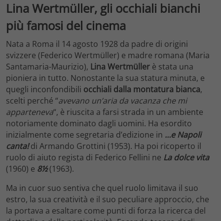
Lina Wertmüller, gli occhiali bianchi
più famosi del cinema
Nata a Roma il 14 agosto 1928 da padre di origini
svizzere (Federico Wertmüller) e madre romana (Maria
Santamaria-Maurizio),
Lina Wertmüller
è stata una
pioniera in tutto. Nonostante la sua statura minuta, e
quegli inconfondibili
occhiali dalla montatura bianca
,
scelti perché “
avevano un’aria da vacanza che mi
apparteneva
“, è riuscita a farsi strada in un ambiente
notoriamente dominato dagli uomini. Ha esordito
inizialmente come segretaria d’edizione in
…e Napoli
canta!
di Armando Grottini (1953). Ha poi ricoperto il
ruolo di aiuto regista di Federico Fellini ne
La dolce vita
(1960) e
8½
(1963).
Ma in cuor suo sentiva che quel ruolo limitava il suo
estro, la sua creatività e il suo peculiare approccio, che
la portava a esaltare come punti di forza la ricerca del