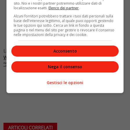
sito. Noi e i nostri partner potremmo utilizzare dati di
localizzazione esatti.
Elenco dei partner
.
Alcuni fornitori potrebbero trattare i tuoi dati personali sulla
base dell'interesse legittimo, al quale puoi opporti gestendo
le tue opzioni qui sotto. Cerca un link in fondo a questa
pagina o nel menu del sito per gestire o revocare il consenso
nelle impostazioni della privacy e dei cookie.
LEGGI ANCHE:
People’s Choice Awards 2021, “Black
Acconsento
Widow” è il Miglior Film dell’anno: premiata anche
“Squid Game”
Nega il consenso
Gestisci le opzioni
ARTICOLI CORRELATI