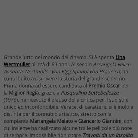
Grande lutto nel mondo del cinema. Si è spenta
Lina
Wertmüller
all’età di 93 anni. Al secolo
Arcangela Felice
Assunta Wertmüller von Elgg Spanol von Braueich
, ha
contribuito a riscrivere la storia del grande schermo.
Prima donna ad essere candidata al
Premio Oscar
per
la
Miglior Regia
, grazie a
Pasqualino Settebellezze
(1975), ha ricevuto il plauso della critica per il suo stile
unico ed inconfondibile. Verace, di carattere, si è inoltre
distinta per il connubio artistico, stretto con la
compianta
Mariangela Melato
e
Giancarlo Giannini
, con
cui insieme ha realizzato alcune tra le pellicole più note
di sempre. Impossibile non citare
Travolti da un insolito