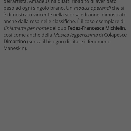
dell’artista. Amadeus ha difatti ribadito di aver dato
peso ad ogni singolo brano. Un
modus operandi
che si
è dimostrato vincente nella scorsa edizione, dimostrato
anche dalla resa nelle classifiche. È il caso esemplare di
Chiamami per nome
del duo
Fedez-Francesca Michielin
,
così come anche della
Musica leggerissima
di
Colapesce
Dimartino
(senza il bisogno di citare il fenomeno
Maneskin).