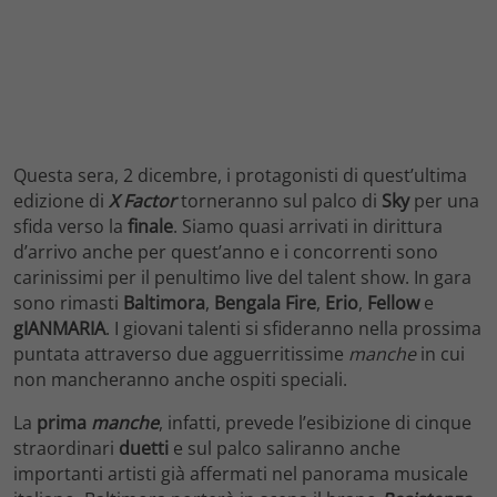
Questa sera, 2 dicembre, i protagonisti di quest’ultima
edizione di
X Factor
torneranno sul palco di
Sky
per una
sfida verso la
finale
. Siamo quasi arrivati in dirittura
d’arrivo anche per quest’anno e i concorrenti sono
carinissimi per il penultimo live del talent show. In gara
sono rimasti
Baltimora
,
Bengala Fire
,
Erio
,
Fellow
e
gIANMARIA
. I giovani talenti si sfideranno nella prossima
puntata attraverso due agguerritissime
manche
in cui
non mancheranno anche ospiti speciali.
La
prima
manche
, infatti, prevede l’esibizione di cinque
straordinari
duetti
e sul palco saliranno anche
importanti artisti già affermati nel panorama musicale