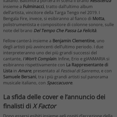
italiano. Baltimora porterà in scena il brano
Resistenza
insieme a
Fulminacci
, tratto dall’ultimo album
dell’artista, vincitore della Targa Tengo nel 2019. I
Bengala Fire, invece, si esibiranno al fianco di
Motta
,
polistrumentista e compositore di colonne sonore, sulle
note del brano
Del Tempo Che Passa La Felicità
.
Fellow canterà insieme a
Benjamin Clementine
, uno
degli artisti più avvincenti dell’ultimo periodo. I due
interpreteranno uno dei più grandi successi del
cantante,
I Won’t Complain
. Infine, Erio e gIANMARIA si
esibiranno rispettivamente con
La Rappresentante di
Lista
in
Amare
, presentato al
Festival di Sanremo
, e con
Samuele Bersani
, tra i più grandi artisti sul panorama
musicale italiano, con
Spaccacuore
.
La sfida delle cover e l’annuncio dei
finalisti di
X Factor
Dopo essersi esibiti insieme agli ospiti d’eccezione della