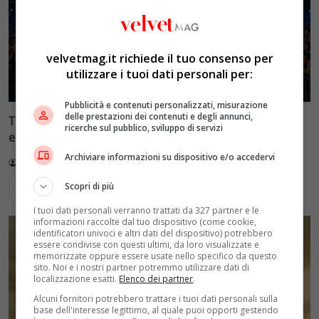
velvetmag.it richiede il tuo consenso per
utilizzare i tuoi dati personali per:
Pubblicità e contenuti personalizzati, misurazione
delle prestazioni dei contenuti e degli annunci,
Tim Battiti Live 2026: la prima puntata tra assenti
ricerche sul pubblico, sviluppo di servizi
eccellenti e polemiche social
Archiviare informazioni su dispositivo e/o accedervi
Redazione VelvetMAG
14 Luglio 2026
Scopri di più
Leggi di più
I tuoi dati personali verranno trattati da 327 partner e le
informazioni raccolte dal tuo dispositivo (come cookie,
identificatori univoci e altri dati del dispositivo) potrebbero
essere condivise con questi ultimi, da loro visualizzate e
memorizzate oppure essere usate nello specifico da questo
sito. Noi e i nostri partner potremmo utilizzare dati di
localizzazione esatti.
Elenco dei partner
.
Alcuni fornitori potrebbero trattare i tuoi dati personali sulla
base dell'interesse legittimo, al quale puoi opporti gestendo