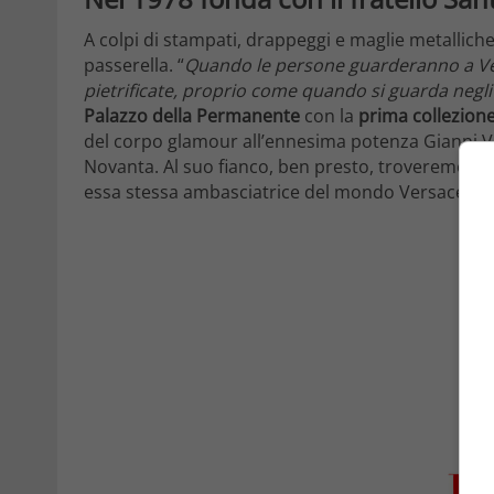
A colpi di stampati, drappeggi e maglie metalliche
passerella. “
Quando le persone guarderanno a V
pietrificate, proprio come quando si guarda negl
Palazzo della Permanente
con la
prima collezion
del corpo glamour all’ennesima potenza Gianni V
Novanta. Al suo fianco, ben presto, troveremo an
essa stessa ambasciatrice del mondo Versace, e tr