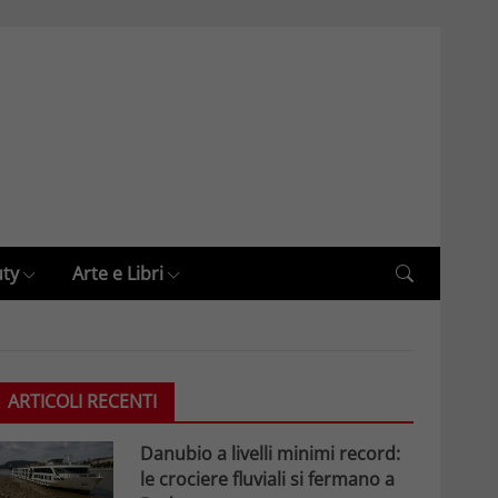
uty
Arte e Libri
ARTICOLI RECENTI
Danubio a livelli minimi record:
le crociere fluviali si fermano a