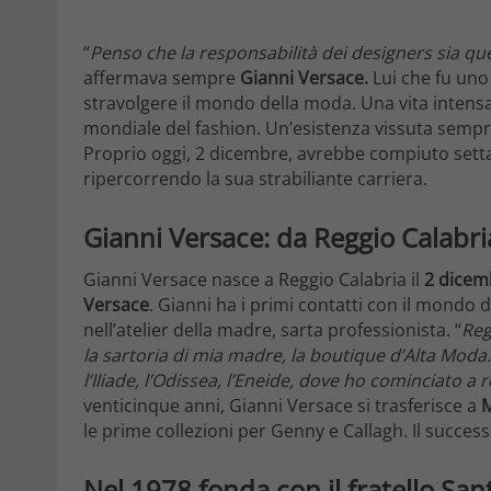
“
Penso che la responsabilità dei designers sia que
affermava sempre
Gianni Versace.
Lui che fu uno 
stravolgere il mondo della moda. Una vita intensa 
mondiale del fashion. Un’esistenza vissuta semp
Proprio oggi, 2 dicembre, avrebbe compiuto sett
ripercorrendo la sua strabiliante carriera.
Gianni Versace: da Reggio Calabr
Gianni Versace nasce a Reggio Calabria il
2 dicem
Versace
. Gianni ha i primi contatti con il mondo
nell’atelier della madre, sarta professionista. “
Reg
la sartoria di mia madre, la boutique d’Alta Moda.
l’Iliade, l’Odissea, l’Eneide, dove ho cominciato a 
venticinque anni, Gianni Versace si trasferisce a
M
le prime collezioni per Genny e Callagh. Il succes
Nel
1978
fonda con il
fratello San