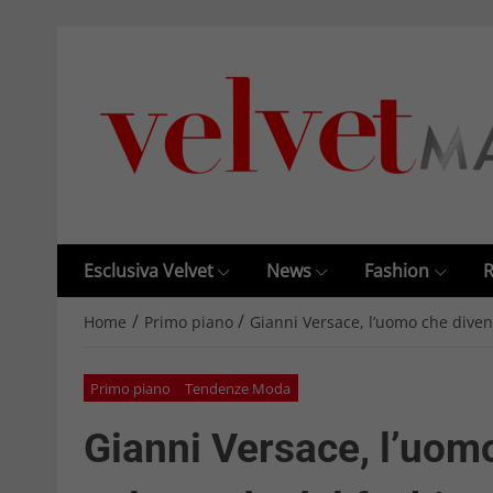
Esclusiva Velvet
News
Fashion
R
/
/
Home
Primo piano
Gianni Versace, l’uomo che dive
Primo piano
Tendenze Moda
Gianni Versace, l’uom