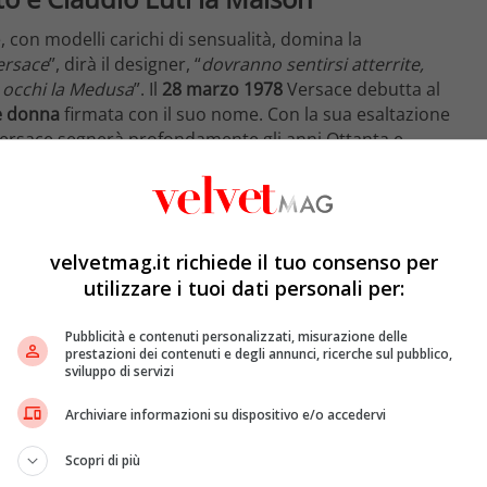
, con modelli carichi di sensualità, domina la
ersace
”, dirà il designer, “
dovranno sentirsi atterrite,
i occhi la Medusa
”. Il
28 marzo 1978
Versace debutta al
e donna
firmata con il suo nome. Con la sua esaltazione
ersace segnerà profondamente gli anni Ottanta e
che sua sorella
Donatella
che, in breve tempo, diventa
aghetterà nel nuovo millennio l’azienda di famiglia.
velvetmag.it richiede il tuo consenso per
utilizzare i tuoi dati personali per:
Pubblicità e contenuti personalizzati, misurazione delle
prestazioni dei contenuti e degli annunci, ricerche sul pubblico,
sviluppo di servizi
Archiviare informazioni su dispositivo e/o accedervi
Scopri di più