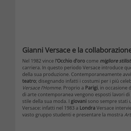
Gianni Versace e la collaborazio
Nel 1982 vince l
‘Occhio d’oro
come
migliore stilis
carriera. In questo periodo Versace introduce qu
della sua produzione. Contemporaneamente avvia 
teatro
; disegnando infatti i costumi per i più cele
Versace l’Homme
. Proprio a
Parigi
, in occasione
di arte contemporanea vengono esposti lavori di ar
stile della sua moda. I
giovani
sono sempre stati un
Versace: infatti nel 1983 a
Londra
Versace intervi
vasto gruppo studenti e presentare la mostra
Ar