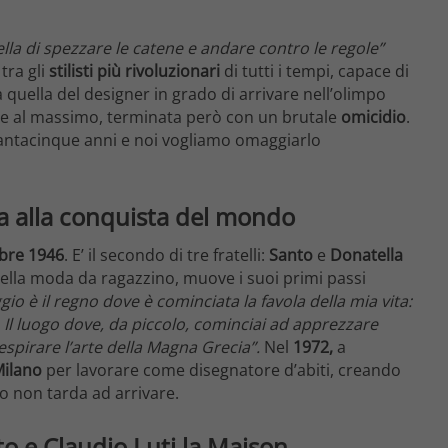
lla di spezzare le catene e andare contro le regole”
tra gli
stilisti
più rivoluzionari
di tutti i tempi, capace di
quella del designer in grado di arrivare nell’olimpo
re al massimo, terminata però con un brutale
omicidio
.
antacinque anni e noi vogliamo omaggiarlo
ia alla conquista del mondo
bre 1946
. E’ il secondo di tre fratelli:
Santo
e
Donatella
 della moda da ragazzino, muove i suoi primi passi
gio è il regno dove è cominciata la favola della mia vita:
 Il luogo dove, da piccolo, cominciai ad apprezzare
respirare l’arte della Magna Grecia”.
Nel
1972,
a
ilano
per lavorare come disegnatore d’abiti, creando
so non tarda ad arrivare.
to
e Claudio Luti la Maison