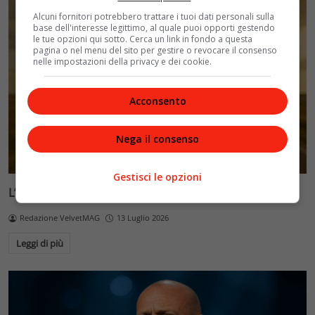
Alcuni fornitori potrebbero trattare i tuoi dati personali sulla
base dell'interesse legittimo, al quale puoi opporti gestendo
le tue opzioni qui sotto. Cerca un link in fondo a questa
pagina o nel menu del sito per gestire o revocare il consenso
nelle impostazioni della privacy e dei cookie.
Acconsento
Nega il consenso
Gestisci le opzioni
L’Eternità di Fabrizio Moro: il nuovo testo
Redazione VelvetMAG
13 Luglio 2026
Leggi di più