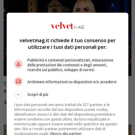
velvetmag.it richiede il tuo consenso per
utilizzare i tuoi dati personali per:
Pubblicità e contenuti personalizzati, misurazione
delle prestazioni dei contenuti e degli annunci,
ricerche sul pubblico, sviluppo di servizi
Archiviare informazioni su dispositivo e/o accedervi
Tim Battiti Live 2026: la prima puntata tra assenti
eccellenti e polemiche social
Scopri di più
Redazione VelvetMAG
14 Luglio 2026
I tuoi dati personali verranno trattati da 327 partner e le
informazioni raccolte dal tuo dispositivo (come cookie,
Leggi di più
identificatori univoci e altri dati del dispositivo) potrebbero
essere condivise con questi ultimi, da loro visualizzate e
memorizzate oppure essere usate nello specifico da questo
sito. Noi e i nostri partner potremmo utilizzare dati di
localizzazione esatti.
Elenco dei partner
.