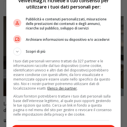
velvetmag.it richiede il tuo consenso per
Leggi di più
utilizzare i tuoi dati personali per:
Pubblicità e contenuti personalizzati, misurazione
delle prestazioni dei contenuti e degli annunci,
ricerche sul pubblico, sviluppo di servizi
Archiviare informazioni su dispositivo e/o accedervi
Scopri di più
I tuoi dati personali verranno trattati da 327 partner e le
informazioni raccolte dal tuo dispositivo (come cookie,
identificatori univoci e altri dati del dispositivo) potrebbero
essere condivise con questi ultimi, da loro visualizzate e
memorizzate oppure essere usate nello specifico da questo
sito. Noi e i nostri partner potremmo utilizzare dati di
localizzazione esatti.
Elenco dei partner
.
Alcuni fornitori potrebbero trattare i tuoi dati personali sulla
base dell'interesse legittimo, al quale puoi opporti gestendo
La Fenice di Chiara Ferragni: come ha evitato il crollo
le tue opzioni qui sotto. Cerca un link in fondo a questa
dimezzando i costi
pagina o nel menu del sito per gestire o revocare il consenso
nelle impostazioni della privacy e dei cookie.
Redazione VelvetMAG
3 Luglio 2026