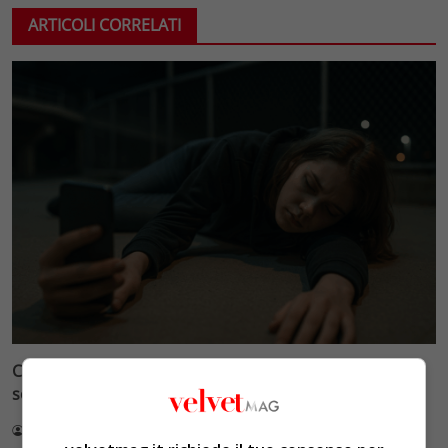
ARTICOLI CORRELATI
Cronaca e società: il disagio giovanile amplificato dai
social, quando il dramma diventa show
Redazione VelvetMAG
5 Luglio 2026