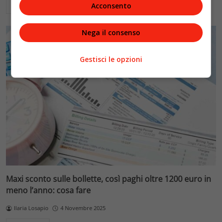
Acconsento
Leggi di più
Nega il consenso
Gestisci le opzioni
Maxi sconto sulle bollette, così paghi oltre 1200 euro in
meno l’anno: cosa fare
Ilaria Losapio
4 Novembre 2025