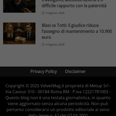
difficile rapporto con la paternità
4 Agosto 2026
Blasi vs Totti: il giudice riduce
l’assegno di mantenimento a 10.900
euro
4 Agosto 2026
Privacy Policy
Disclaimer
Copyright © 2025 VelvetMag.it proprietà di Metup Srl -
Via Cavour 310 - 00184 Roma RM - P.Iva 12221781003 -
Questo blog non è una testata giornalistica, in quanto
viene aggiornato senza alcuna periodicità. Non può
pertanto considerarsi un prodotto editoriale ai sensi
della legge n. 62 del 07.03.2001