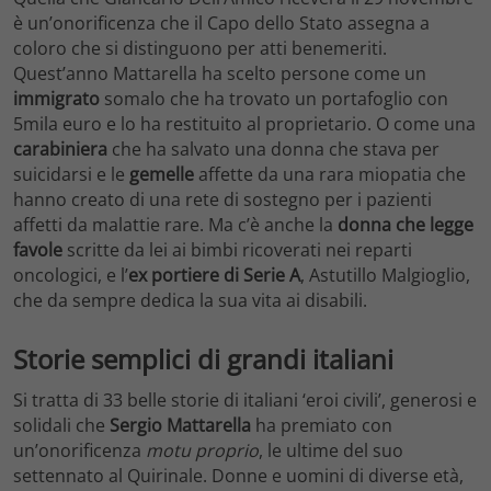
è un’onorificenza che il Capo dello Stato assegna a
coloro che si distinguono per atti benemeriti.
Quest’anno Mattarella ha scelto persone come un
immigrato
somalo che ha trovato un portafoglio con
5mila euro e lo ha restituito al proprietario. O come una
carabiniera
che ha salvato una donna che stava per
suicidarsi e le
gemelle
affette da una rara miopatia che
hanno creato di una rete di sostegno per i pazienti
affetti da malattie rare. Ma c’è anche la
donna che legge
favole
scritte da lei ai bimbi ricoverati nei reparti
oncologici, e l’
ex portiere di Serie A
, Astutillo Malgioglio,
che da sempre dedica la sua vita ai disabili.
Storie semplici di grandi italiani
Si tratta di 33 belle storie di italiani ‘eroi civili’, generosi e
solidali che
Sergio Mattarella
ha premiato con
un’onorificenza
motu proprio
, le ultime del suo
settennato al Quirinale. Donne e uomini di diverse età,